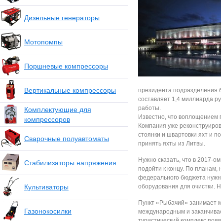
Дизельные генераторы
Мотопомпы
Поршневые компрессоры
Вертикальные компрессоры
президента подразделения б
составляет 1,4 миллиарда р
работы.
Комплектующие для
Известно, что воплощением 
компрессоров
Компания уже реконструиров
стоянки и швартовки яхт и п
Сварочные полуавтоматы
принять яхты из Литвы.
Нужно сказать, что в 2017-о
Стабилизаторы напряжения
подойти к концу. По планам,
федерального бюджета нужна
Культиваторы
оборудования для очистки. Н
Пункт «Рыбачий» занимает м
Газонокосилки
международным и заканчивае
туристический комплекс поя