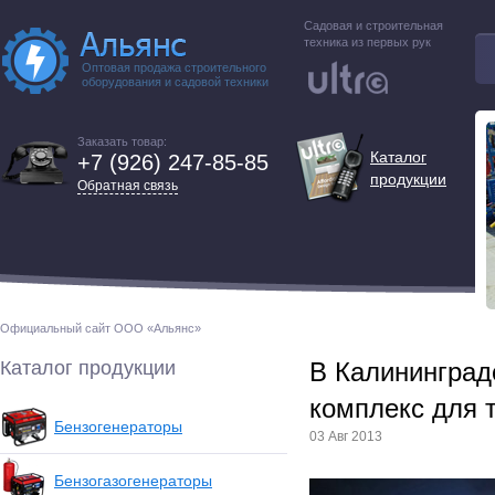
Садовая и строительная
техника из первых рук
Оптовая продажа строительного
оборудования и садовой техники
Заказать товар:
Каталог
+7 (926) 247-85-85
продукции
Обратная связь
Официальный сайт ООО «Альянс»
Каталог продукции
В Калининград
комплекс для 
Бензогенераторы
03 Авг 2013
Бензогазогенераторы