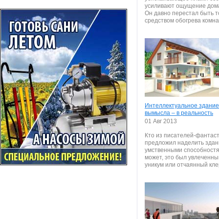
усиливают ощущение дома.
Он давно перестал быть т
средством обогрева комнат,
Интеллектуальное здание:
вымысла – в реальность
01 Авг 2013
Кто из писателей-фантас
предложил наделить здан
умственными способност
может, это был увлеченны
уникум или отчаянный клер