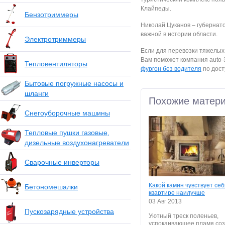
Клайпеды.
Бензотриммеры
Николай Цуканов – губернато
важной в истории области.
Электротриммеры
Если для перевозки тяжелых 
Вам поможет компания auto-3
Тепловентиляторы
фургон без водителя
по дост
Бытовые погружные насосы и
шланги
Похожие матер
Снегоуборочные машины
Тепловые пушки газовые,
дизельные воздухонагреватели
Сварочные инверторы
Какой камин чувствует себ
Бетономешалки
квартире наилучше
03 Авг 2013
Пускозарядные устройства
Уютный треск поленьев,
успокаивающее пламя со