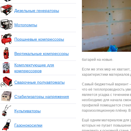
Дизельные генераторы
Мотопомпы
Поршневые компрессоры
Вертикальные компрессоры
батарей на новые.
Комплектующие для
Если же этих мер не хватает
компрессоров
характеристики материалов д
Сварочные полуавтоматы
Самый бюджетный вариант – 
что её теплопроводность уве
является усадка с течением 
Стабилизаторы напряжения
необходимо для начала смон
профилей помещается стекло
Культиваторы
пароизоляционную плёнку. В 
Ещё одним материалом для 
Газонокосилки
которых не пугает повышени
приклеить к основной стене