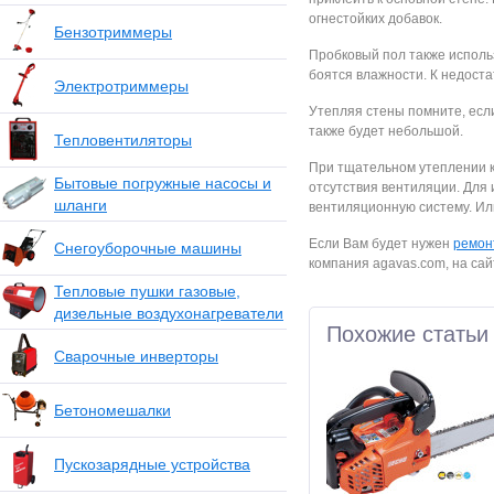
огнестойких добавок.
Бензотриммеры
Пробковый пол также исполь
боятся влажности. К недоста
Электротриммеры
Утепляя стены помните, есл
также будет небольшой.
Тепловентиляторы
При тщательном утеплении к
Бытовые погружные насосы и
отсутствия вентиляции. Для
шланги
вентиляционную систему. Или
Если Вам будет нужен
ремон
Снегоуборочные машины
компания agavas.com, на сай
Тепловые пушки газовые,
дизельные воздухонагреватели
Похожие статьи
Сварочные инверторы
Бетономешалки
Пускозарядные устройства