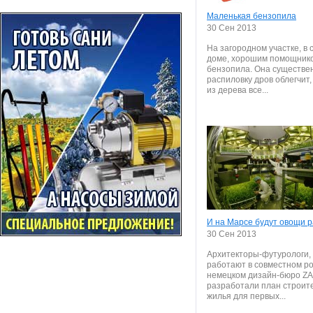
Маленькая бензопила
30 Сен 2013
На загородном участке, в 
доме, хорошим помощник
бензопила. Она существе
распиловку дров облегчит
из дерева все...
И на Марсе будут овощи р
30 Сен 2013
Архитекторы-футурологи,
работают в совместном ро
немецком дизайн-бюро ZA A
разработали план строит
жилья для первых...