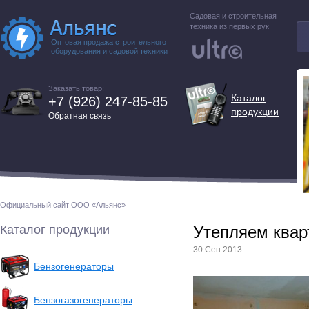
Садовая и строительная
техника из первых рук
Оптовая продажа строительного
оборудования и садовой техники
Заказать товар:
Каталог
+7 (926) 247-85-85
продукции
Обратная связь
Официальный сайт ООО «Альянс»
Каталог продукции
Утепляем квар
30 Сен 2013
Бензогенераторы
Бензогазогенераторы