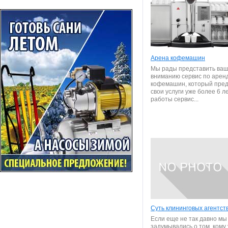
Арена кофемашин
Мы рады представить ва
вниманию сервис по арен
кофемашин, который пре
свои услуги уже более 6 л
работы сервис...
Суть клининговых агентст
Если еще не так давно мы
задумывались о том, кому