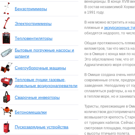
венецианцы. В конце XVIII в
В состав независимой Хорват
Бензотриммеры
в 1991 году.
В нем можно встретить и на
Электротриммеры
пляжные и
экскурсионные ту
обходятся недорого, то числ
Тепловентиляторы
Общая протяженность пляжей
километров, так что места на
Бытовые погружные насосы и
он в Омише с конца мая по н
шланги
Это обусловлено тем, что о
Адриатического моря отгоро
Снегоуборочные машины
В Омише создана очень непл
Тепловые пушки газовые,
современные отели, предпр
дизельные воздухонагреватели
заведения. Неподалеку от го
сплавляться рафтеры, а на п
в теплом море, но и занима
Сварочные инверторы
Туристы, приезжающие в Оми
Бетономешалки
количеством достопримечате
возвышается крепость Стари
от турецких набегов. Сейчас
Пускозарядные устройства
смотровая площадка, подняв
с высоты птичьего полета.