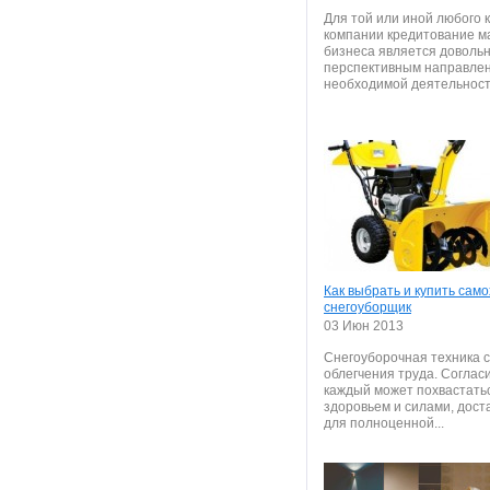
Для той или иной любого 
компании кредитование м
бизнеса является доволь
перспективным направле
необходимой деятельности
Как выбрать и купить сам
снегоуборщик
03 Июн 2013
Снегоуборочная техника 
облегчения труда. Согласи
каждый может похвастать
здоровьем и силами, дос
для полноценной...