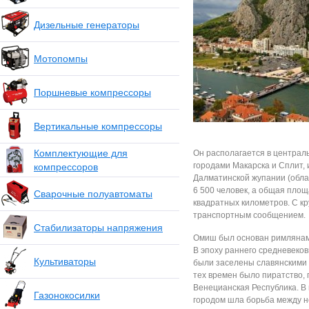
Дизельные генераторы
Мотопомпы
Поршневые компрессоры
Вертикальные компрессоры
Комплектующие для
Он располагается в централ
городами Макарска и Сплит, 
компрессоров
Далматинской жупании (обла
6 500 человек, а общая площ
Сварочные полуавтоматы
квадратных километров. С к
транспортным сообщением.
Стабилизаторы напряжения
Омиш был основан римлянами
В эпоху раннего средневековь
Культиваторы
были заселены славянскими
тех времен было пиратство,
Венецианская Республика. В 
Газонокосилки
городом шла борьба между н