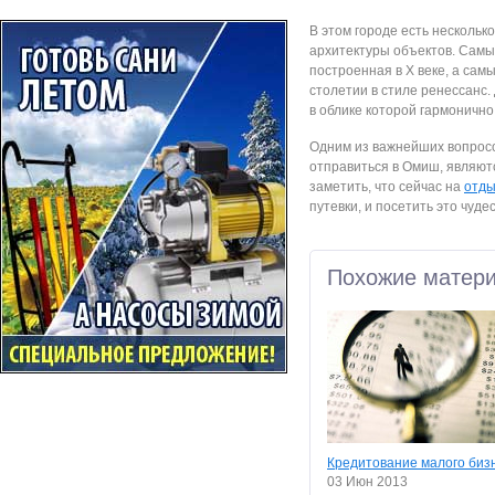
В этом городе есть нескольк
архитектуры объектов. Самы
построенная в X веке, а сам
столетии в стиле ренессанс.
в облике которой гармонично
Одним из важнейших вопрос
отправиться в Омиш, являют
заметить, что сейчас на
отды
путевки, и посетить это чуд
Похожие матер
Кредитование малого биз
03 Июн 2013