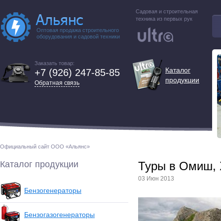
Садовая и строительная
техника из первых рук
Оптовая продажа строительного
оборудования и садовой техники
Заказать товар:
Каталог
+7 (926) 247-85-85
продукции
Обратная связь
Официальный сайт ООО «Альянс»
Каталог продукции
Туры в Омиш, 
03 Июн 2013
Бензогенераторы
Бензогазогенераторы