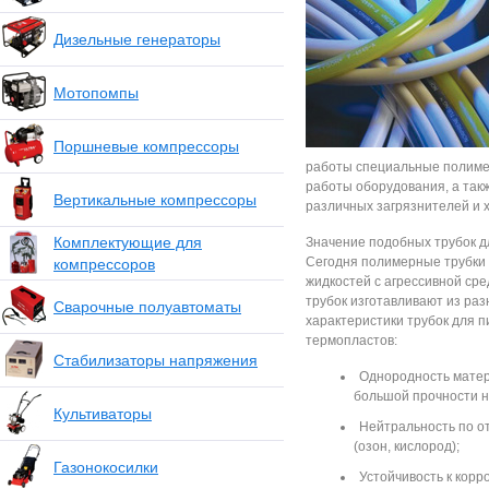
Дизельные генераторы
Мотопомпы
Поршневые компрессоры
работы специальные полимер
работы оборудования, а так
Вертикальные компрессоры
различных загрязнителей и 
Комплектующие для
Значение подобных трубок д
Сегодня полимерные трубки 
компрессоров
жидкостей с агрессивной сре
трубок изготавливают из ра
Сварочные полуавтоматы
характеристики трубок для 
термопластов:
Стабилизаторы напряжения
Однородность матер
большой прочности н
Культиваторы
Нейтральность по о
(озон, кислород);
Газонокосилки
Устойчивость к кор