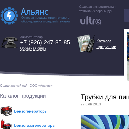
Садовая и строительная
техника из первых рук
Оптовая продажа строительного
оборудования и садовой техники
Заказать товар:
Каталог
+7 (926) 247-85-85
продукции
Обратная связь
Официальный сайт ООО «Альянс»
Каталог продукции
Трубки для пи
27 Сен 2013
Бензогенераторы
Бензогазогенераторы