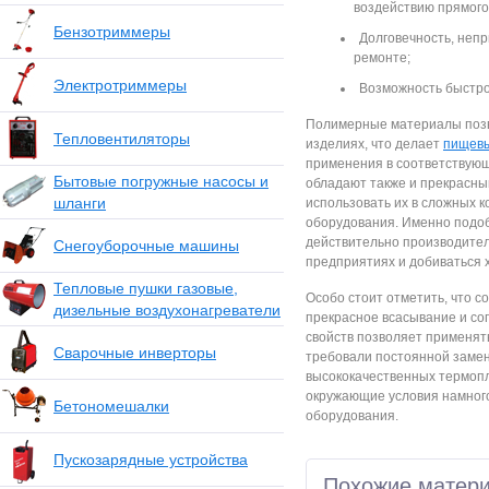
воздействию прямого 
Бензотриммеры
Долговечность, непр
ремонте;
Электротриммеры
Возможность быстро
Полимерные материалы позво
Тепловентиляторы
изделиях, что делает
пищевы
применения в соответствую
Бытовые погружные насосы и
обладают также и прекрасным
шланги
использовать их в сложных к
оборудования. Именно подоб
действительно производите
Снегоуборочные машины
предприятиях и добиваться 
Тепловые пушки газовые,
Особо стоит отметить, что 
дизельные воздухонагреватели
прекрасное всасывание и со
свойств позволяет применять
Сварочные инверторы
требовали постоянной замен
высококачественных термопл
окружающие условия намног
Бетономешалки
оборудования.
Пускозарядные устройства
Похожие матер