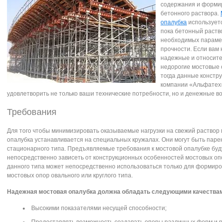
содержания и форми
бетонного раствора.
опалубка
используетс
пока бетонный раств
необходимых параме
прочности. Если вам
надежные и относит
недорогие мостовые 
тогда данные констру
компании «Альфатех»
удовлетворить не только ваши технические потребности, но и денежные в
Требования
Для того чтобы минимизировать оказываемые нагрузки на свежий раствор
опалубка устанавливается на специальных кружалах. Они могут быть паре
стационарного типа. Предъявляемые требования к мостовой опалубке буд
непосредственно зависеть от конструкционных особенностей мостовых оп
данного типа может непосредственно использоваться только для формир
мостовых опор овального или круглого типа.
Надежная мостовая опалубка должна обладать следующими качества
Высокими показателями несущей способности;