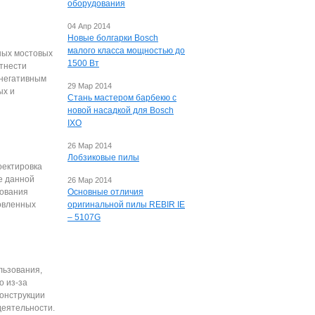
оборудования
04 Апр 2014
Новые болгарки Bosch
малого класса мощностью до
ных мостовых
1500 Вт
тнести
 негативным
29 Мар 2014
ых и
Стань мастером барбекю с
новой насадкой для Bosch
IXO
26 Мар 2014
Лобзиковые пилы
оектировка
е данной
26 Мар 2014
рования
Основные отличия
новленных
оригинальной пилы REBIR IE
– 5107G
льзования,
о из-за
конструкции
еятельности.