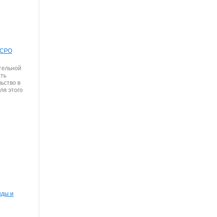
 СРО
тельной
ать
ьство в
ля этого
иды и