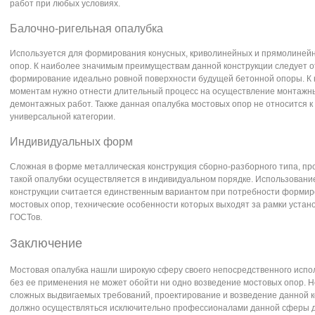
работ при любых условиях.
Балочно-ригельная опалубка
Используется для формирования конусных, криволинейных и прямолиней
опор. К наиболее значимым преимуществам данной конструкции следует о
формирование идеально ровной поверхности будущей бетонной опоры. К
моментам нужно отнести длительный процесс на осуществление монтажн
демонтажных работ. Также данная опалубка мостовых опор не относится к
универсальной категории.
Индивидуальных форм
Сложная в форме металлическая конструкция сборно-разборного типа, пр
такой опалубки осуществляется в индивидуальном порядке. Использовани
конструкции считается единственным вариантом при потребности форми
мостовых опор, технические особенности которых выходят за рамки уста
ГОСТов.
Заключение
Мостовая опалубка нашли широкую сферу своего непосредственного испо
без ее применения не может обойти ни одно возведение мостовых опор. Н
сложных выдвигаемых требований, проектирование и возведение данной 
должно осуществляться исключительно профессионалами данной сферы д