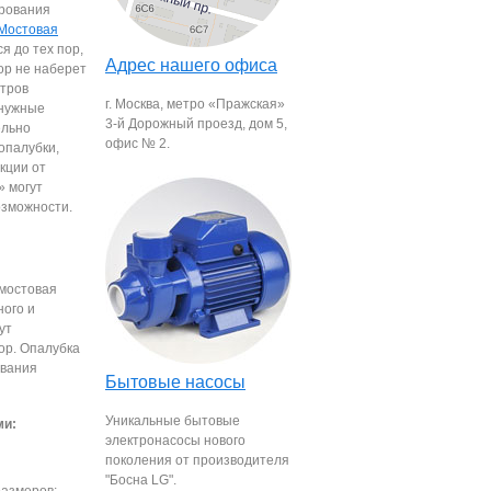
рования
Мостовая
я до тех пор,
Адрес нашего офиса
ор не наберет
тров
г. Москва, метро «Пражская»
 нужные
3-й Дорожный проезд, дом 5,
ельно
офис № 2.
опалубки,
кции от
 могут
озможности.
 мостовая
ного и
ут
ор. Опалубка
ования
Бытовые насосы
Уникальные бытовые
ми:
электронасосы нового
поколения от производителя
"Босна LG".