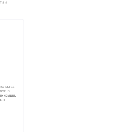
ти и
тельства
 можно
ие крыши,
так