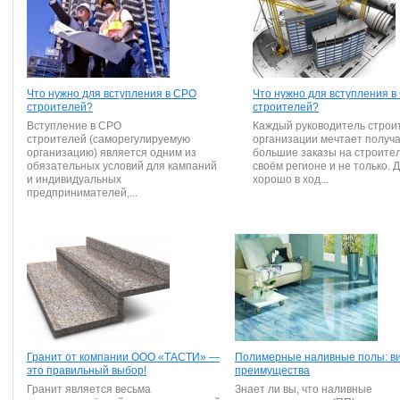
Что нужно для вступления в СРО
Что нужно для вступления в
строителей?
строителей?
Вступление в СРО
Каждый руководитель строи
строителей (саморегулируемую
организации мечтает получ
организацию) является одним из
большие заказы на строител
обязательных условий для кампаний
своём регионе и не только. Д
и индивидуальных
хорошо в ход...
предпринимателей,...
Гранит от компании ООО «ТАСТИ» —
Полимерные наливные полы: в
это правильный выбор!
преимущества
Гранит является весьма
Знает ли вы, что наливные