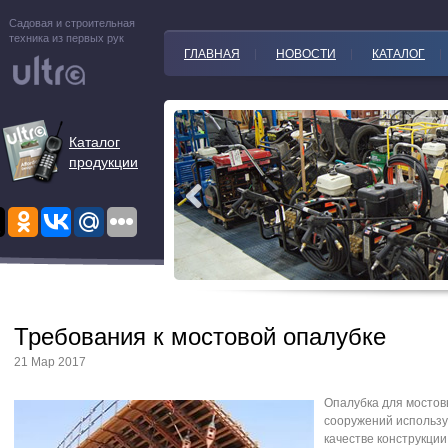
Садовая и строительная
техника из первых рук
ГЛАВНАЯ
НОВОСТИ
КАТАЛОГ
Каталог
продукции
Требования к мостовой опалубке
21 Мар 2017
Опалубка для мостов
сооружений использу
качестве конструкции