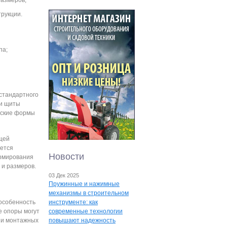
размеров;
рукции.
па;
 стандартного
 и щиты
еские формы
щей
ается
Новости
ормирования
 и размеров.
03 Дек 2025
Пружинные и нажимные
механизмы в строительном
 особенность
инструменте: как
е опоры могут
современные технологии
ии монтажных
повышают надежность