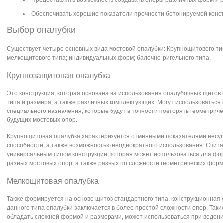
Предоставлять возможность создавать опоры различных форм и 
Обеспечивать хорошие показатели прочности бетонируемой конст
Выбор опалубки
Существует четыре основных вида мостовой опалубки: Крупнощитового ти
мелкощитового типа; индивидуальных форм; балочно-ригельного типа.
Крупнозащитоная опалубка
Это конструкция, которая основана на использования опалубочных щитов
типа и размера, а также различных комплектующих. Могут использоваться
специального назначения, которые будут в точности повторять геометрич
будущих мостовых опор.
Крупнощитовая опалубка характеризуется отменными показателями несу
способности, а также возможностью неоднократного использования. Счит
универсальным типом конструкции, которая может использоваться для ф
разных мостовых опор, а также разных по сложности геометрических форм
Мелкощитовая опалубка
Также формируется на основе щитов стандартного типа, конструкционная
данного типа опалубки заключается в более простой сложности опор. Таки
обладать сложной формой и размерами, может использоваться при веден