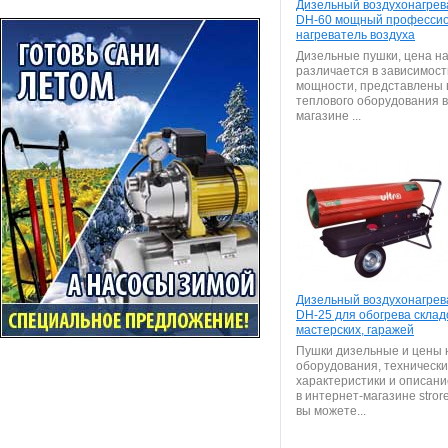
Дизельный воздухонагрева
DH-60 мощный професси
нагреватель воздуха
Дизельные пушки, цена на
различается в зависимост
мощности, представлены в
теплового оборудования в
магазине ...
Дизельный воздухонагрева
DH-25 для обогрева склад
мастерских, гаражей
Пушки дизельные и цены н
оборудования, техническ
характеристики и описани
в интернет-магазине strore
вы можете...