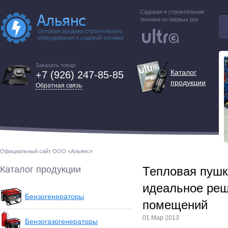
Садовая и строительная
техника из первых рук
Оптовая продажа строительного
оборудования и садовой техники
Заказать товар:
Каталог
+7 (926) 247-85-85
продукции
Обратная связь
Официальный сайт ООО «Альянс»
Каталог продукции
Тепловая пушка
идеальное реш
Бензогенераторы
помещений
01 Мар 2013
Бензогазогенераторы