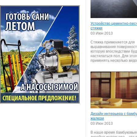
Устройство цементно-пес
стяжки
03 Июн 2013
Стяжка применяется для
выравнивания поверхност
которую впоследствии бу
настилаться пол. Для это
применять несколько видов
Дизайн интерьера с бамб
жалюзи
03 Июн 2013
В наше время бамбуковые