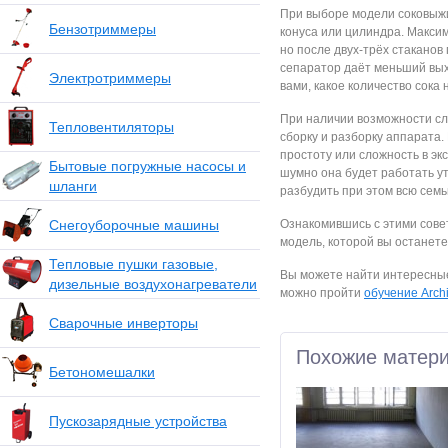
При выборе модели соковыжи
Бензотриммеры
конуса или цилиндра. Макси
но после двух-трёх стаканов
сепаратор даёт меньший выхо
Электротриммеры
вами, какое количество сока 
При наличии возможности сл
Тепловентиляторы
сборку и разборку аппарата
простоту или сложность в эк
Бытовые погружные насосы и
шумно она будет работать утр
шланги
разбудить при этом всю семь
Снегоуборочные машины
Ознакомившись с этими сове
модель, которой вы останете
Тепловые пушки газовые,
Вы можете найти интересные
дизельные воздухонагреватели
можно пройти
обучение Arch
Сварочные инверторы
Похожие матер
Бетономешалки
Пускозарядные устройства