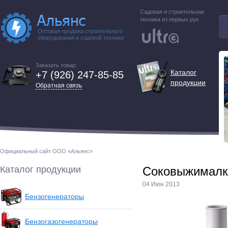
Садовая и строительная
техника из первых рук
Оптовая продажа строительного
оборудования и садовой техники
Заказать товар:
Каталог
+7 (926) 247-85-85
продукции
Обратная связь
Официальный сайт ООО «Альянс»
Каталог продукции
Соковыжималк
04 Июн 2013
Бензогенераторы
Бензогазогенераторы