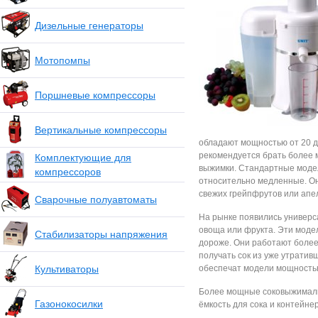
Дизельные генераторы
Мотопомпы
Поршневые компрессоры
Вертикальные компрессоры
обладают мощностью от 20 д
рекомендуется брать более 
Комплектующие для
выжимки. Стандартные модел
компрессоров
относительно медленные. Они
свежих грейпфрутов или апе
Сварочные полуавтоматы
На рынке появились универс
овоща или фрукта. Эти моде
Стабилизаторы напряжения
дороже. Они работают более
получать сок из уже утрати
Культиваторы
обеспечат модели мощностью
Более мощные соковыжималк
Газонокосилки
ёмкость для сока и контейне