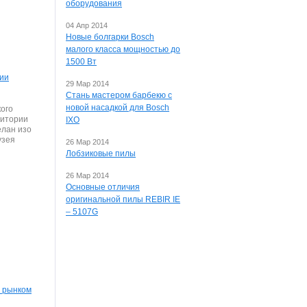
оборудования
04 Апр 2014
Новые болгарки Bosch
малого класса мощностью до
1500 Вт
ции
29 Мар 2014
Стань мастером барбекю с
новой насадкой для Bosch
кого
ритории
IXO
елан изо
узея
26 Мар 2014
Лобзиковые пилы
26 Мар 2014
Основные отличия
оригинальной пилы REBIR IE
– 5107G
 рынком