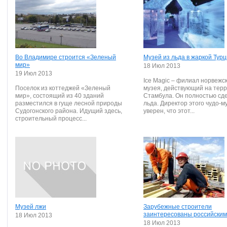
Во Владимире строится «Зеленый
Музей из льда в жаркой Тур
мир»
18 Июл 2013
19 Июл 2013
Ice Magic – филиал норвежс
Поселок из коттеджей «Зеленый
музея, действующий на тер
мир», состоящий из 40 зданий
Стамбула. Он полностью сд
разместился в гуще лесной природы
льда. Директор этого чудо-м
Судогонского района. Идущий здесь,
уверен, что этот...
строительный процесс...
Музей лжи
Зарубежные строители
заинтересованы российским
18 Июл 2013
18 Июл 2013