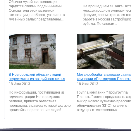
Обычно музейные коллекции
гордятся своими подлинниками.
На прошедшем в Санкт-Пет
Основатели этой музейной
международном экономичес
экспозиции, наоборот, уверяют: в
форуме, рассматривался во
музейных залах представлены...
работе в России застройщик
рубежа. По словам...
В Новгородской области людей
Металообрабатывающие станки
переселяют из аварийного жилья
компании «Промгруппа Планет
18 Июл 2013
18 Июл 2013
По информации, поступившей из
Группа компаний "Промгруппа
администрации Новгородского
Планета" может предложить х
региона, принята областная
выбор нового кузнечно-прессов
программа, в рамках которой должно
оборудования (КПО), станки от
произойти переселение людей...
ведущих отечественных...