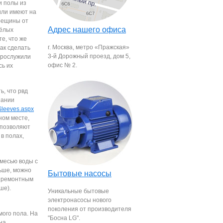
и полы из
или имеют на
рещины от
Адрес нашего офиса
жёлых
те, что же
г. Москва, метро «Пражская»
ак сделать
3-й Дорожный проезд, дом 5,
прослужили
офис № 2.
сь их
ь, что рвд
пании
/Sleeves.aspx
ном месте,
 позволяют
в полах,
смесью воды с
ьше, можно
Бытовые насосы
м ремонтным
ше).
Уникальные бытовые
электронасосы нового
поколения от производителя
мого пола. На
"Босна LG".
на.