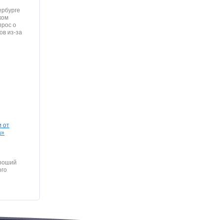
ербурге
ком
прос о
ов из-за
 от
а»
ороший
ого