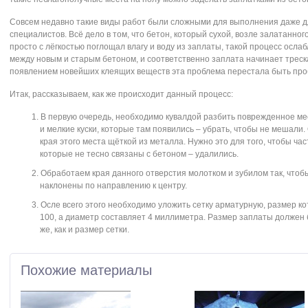
Совсем недавно такие виды работ были сложными для выполнения даже 
специалистов. Всё дело в том, что бетон, который сухой, возле залатанног
просто с лёгкостью поглощал влагу и воду из заплаты, такой процесс ослаб
между новым и старым бетоном, и соответственно заплата начинает треска
появлением новейших клеящих веществ эта проблема перестала быть про
Итак, рассказываем, как же происходит данный процесс:
В первую очередь, необходимо кувалдой разбить поврежденное ме
и мелкие куски, которые там появились – убрать, чтобы не мешали
края этого места щёткой из металла. Нужно это для того, чтобы час
которые не тесно связаны с бетоном – удалились.
Обработаем края данного отверстия молотком и зубилом так, чтоб
наклонены по направлению к центру.
Осле всего этого необходимо уложить сетку арматурную, размер ко
100, а диаметр составляет 4 миллиметра. Размер заплаты должен 
же, как и размер сетки.
Похожие материалы