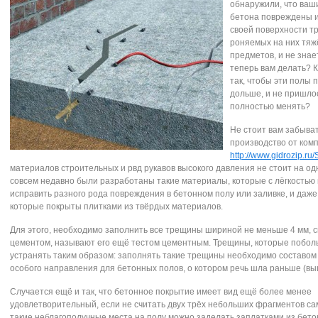
обнаружили, что ваш
бетона повреждены 
своей поверхности т
роняемых на них тя
предметов, и не знае
теперь вам делать? К
так, чтобы эти полы 
дольше, и не пришло
полностью менять?
Не стоит вам забыват
производство от ком
http://www.gidrozip.ru
материалов строительных и рвд рукавов высокого давления не стоит на од
совсем недавно были разработаны такие материалы, которые с лёгкостью
исправить разного рода повреждения в бетонном полу или заливке, и даже 
которые покрыты плитками из твёрдых материалов.
Для этого, необходимо заполнить все трещины шириной не меньше 4 мм, 
цементом, называют его ещё тестом цементным. Трещины, которые побол
устранять таким образом: заполнять такие трещины необходимо составо
особого направления для бетонных полов, о котором речь шла раньше (вы
Случается ещё и так, что бетонное покрытие имеет вид ещё более менее
удовлетворительный, если не считать двух трёх небольших фрагментов са
такие неблагополучные места на полу можно заделать заплатками из бето