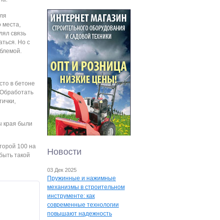
для
о места,
лял связь
ться. Но с
блемой.
сто в бетоне
. Обработать
тички,
ы края были
торой 100 на
Новости
быть такой
03 Дек 2025
Пружинные и нажимные
механизмы в строительном
инструменте: как
современные технологии
повышают надежность