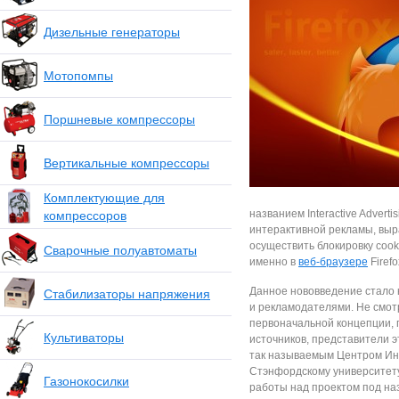
Дизельные генераторы
Мотопомпы
Поршневые компрессоры
Вертикальные компрессоры
Комплектующие для
названием Interactive Adver
компрессоров
интерактивной рекламы, выр
осуществить блокировку cook
Сварочные полуавтоматы
именно в
веб-браузере
Firefo
Данное нововведение стало 
Стабилизаторы напряжения
и рекламодателями. Не смотр
первоначальной концепции, 
Культиваторы
источников, представители э
так называемым Центром Инт
Стэнфордскому университет
Газонокосилки
работы над проектом под на