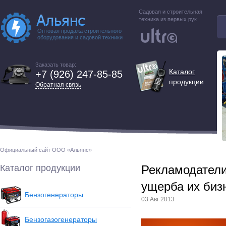
Садовая и строительная
техника из первых рук
Оптовая продажа строительного
оборудования и садовой техники
Заказать товар:
Каталог
+7 (926) 247-85-85
продукции
Обратная связь
Официальный сайт ООО «Альянс»
Каталог продукции
Рекламодатели
ущерба их биз
Бензогенераторы
03 Авг 2013
Бензогазогенераторы