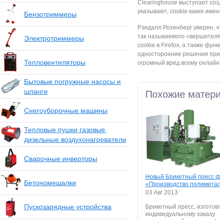
Clearinghouse выступает соз
указывают, cookie каких имен
Бензотриммеры
Рэндалл Розенберг уверен, ч
так называемого «вершителя
Электротриммеры
cookie в Firefox, а также фун
односторонние решения прин
Тепловентиляторы
огромный вред всему онлайн 
Бытовые погружные насосы и
шланги
Похожие матер
Снегоуборочные машины
Тепловые пушки газовые,
дизельные воздухонагреватели
Сварочные инверторы
Новый Брикетный пресс 
Бетономешалки
«Производство полимета
03 Авг 2013
Пускозарядные устройства
Брикетный пресс, изготов
индивидуальному заказу