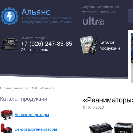
Садовая и строительная
техника из первых рук
Оптовая продажа строительного
оборудования и садовой техники
Заказать товар:
Каталог
+7 (926) 247-85-85
продукции
Обратная связь
Официальный сайт ООО «Альянс»
Каталог продукции
«Реаниматоры»
07 Апр 2013
Бензогенераторы
Бензогазогенераторы