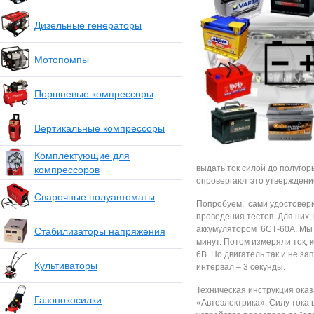
Дизельные генераторы
Мотопомпы
Поршневые компрессоры
Вертикальные компрессоры
Комплектующие для
выдать ток силой до полугор
компрессоров
опровергают это утверждени
Сварочные полуавтоматы
Попробуем, сами удостовери
проведения тестов. Для них
аккумулятором 6СТ-60А. Мы 
Стабилизаторы напряжения
минут. Потом измеряли ток,
6В. Но двигатель так и не з
Культиваторы
интервал – 3 секунды.
Техническая инструкция оказ
Газонокосилки
«Автоэлектрика». Силу тока 