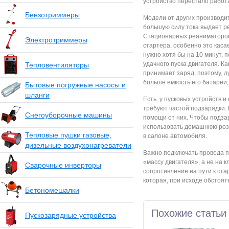
устройство перестало работ
Бензотриммеры
Модели от других производит
большую силу тока выдает р
Стационарных реаниматоров 
Электротриммеры
стартера, особенно это каса
нужно хотя бы на 10 минут, 
удачного пуска двигателя. К
Тепловентиляторы
принимает заряд, поэтому, 
больше емкость его батареи,
Бытовые погружные насосы и
шланги
Есть у пусковых устройств и
требуют частой подзарядки. 
Снегоуборочные машины
помощи от них. Чтобы подзар
использовать домашнюю розе
Тепловые пушки газовые,
в салоне автомобиля.
дизельные воздухонагреватели
Важно подключать провода п
«массу двигателя», а не на 
Сварочные инверторы
сопротивление на пути к ста
которая, при исходе обстоят
Бетономешалки
Похожие статьи
Пускозарядные устройства