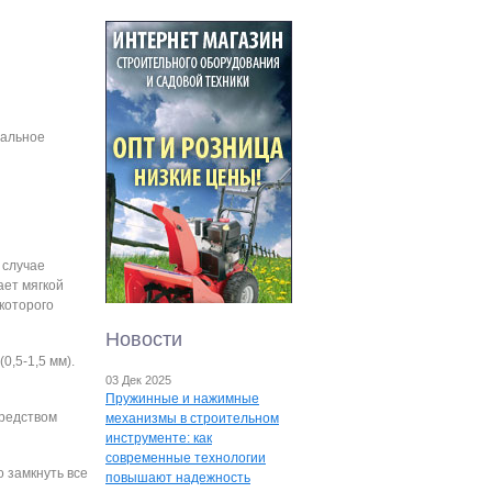
чальное
 случае
ает мягкой
которого
Новости
0,5-1,5 мм).
03 Дек 2025
Пружинные и нажимные
средством
механизмы в строительном
инструменте: как
современные технологии
о замкнуть все
повышают надежность