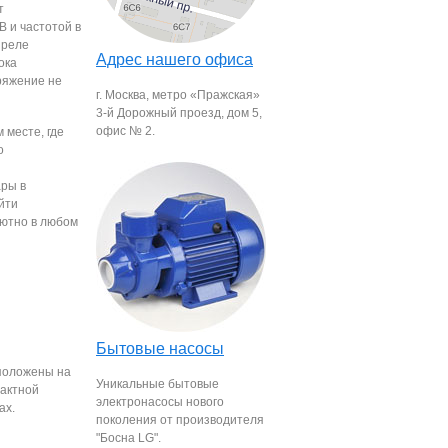
т
В и частотой в
 реле
Адрес нашего офиса
ока
ряжение не
г. Москва, метро «Пражская»
3-й Дорожный проезд, дом 5,
офис № 2.
 месте, где
о
ары в
йти
лютно в любом
Бытовые насосы
положены на
Уникальные бытовые
тактной
электронасосы нового
ах.
поколения от производителя
"Босна LG".