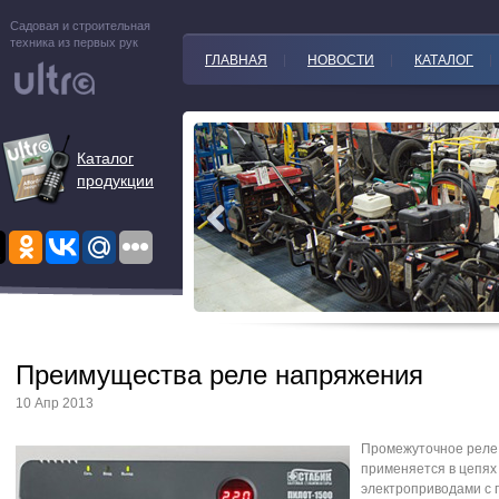
Садовая и строительная
техника из первых рук
ГЛАВНАЯ
НОВОСТИ
КАТАЛОГ
Каталог
продукции
Преимущества реле напряжения
10 Апр 2013
Промежуточное реле
применяется в цепях
электроприводами с