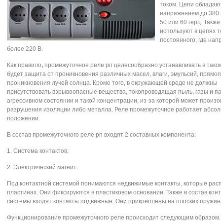
током. Цепи обладаю
напряжением до 380 
50 или 60 герц. Также
используют в цепях т
постоянного, где нап
более 220 В.
Как правило
,
промежуточное реле рп целесообразно устанавливать в таком
будет защита от проникновения различных масел, влаги, эмульсий, прямог
проникновения лучей солнца. Кроме того, в окружающей среде не должны
присутствовать взрывоопасные вещества, токопроводящая пыль, газы и п
агрессивном состоянии и такой концентрации, из-за которой может произо
разрушения изоляции либо металла. Реле промежуточное работает абсо
положении.
В состав промежуточного реле рп входят 2 составных компонента:
1. Система контактов;
2. Электрический магнит.
Под контактной системой понимаются недвижимые контакты, которые рас
пластинах. Они фиксируются в пластиковом основании. Также в состав кон
системы входят контакты подвижные. Они прикреплены на плоских пружин
Функционирование промежуточного реле происходит следующим образом.