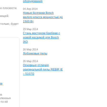
оборудования
е плоскости.
04 Апр 2014
Новые болгарки Bosch
яющей.
малого класса мощностью до
1500 Вт
только, будет
29 Мар 2014
Стань мастером барбекю с
новой насадкой для Bosch
IXO
26 Мар 2014
Лобзиковые пилы
26 Мар 2014
Основные отличия
оригинальной пилы REBIR IE
– 5107G
ки
ла
шленных
-то её