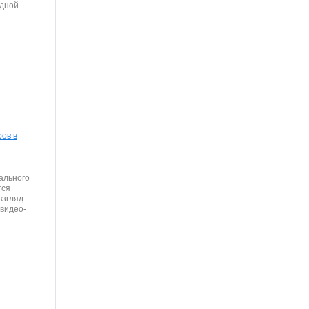
ной...
ов в
ального
тся
взгляд
видео-