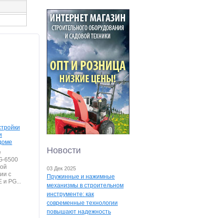
стройки
и
 доме
Новости
е
G-6500
ной
03 Дек 2025
ии с
Пружинные и нажимные
 и PG...
механизмы в строительном
инструменте: как
современные технологии
повышают надежность