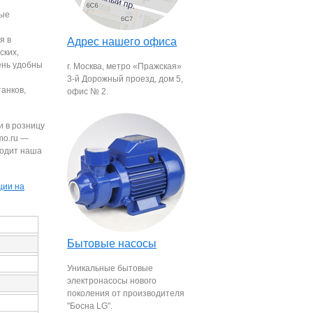
вые
я в
Адрес нашего офиса
ских,
ень удобны
г. Москва, метро «Пражская»
3-й Дорожный проезд, дом 5,
анков,
офис № 2.
и в розницу
mo.ru —
водит наша
ции на
Бытовые насосы
Уникальные бытовые
электронасосы нового
поколения от производителя
"Босна LG".