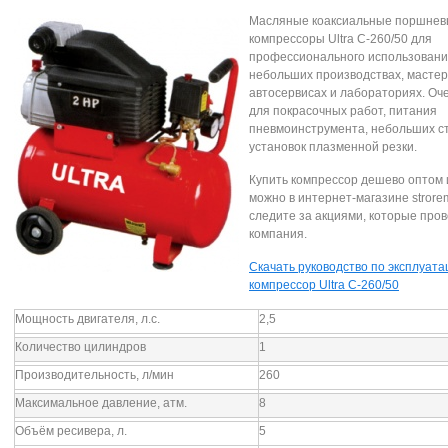
Масляные коаксиальные поршне
компрессоры Ultra C-260/50 для
профессионального использовани
небольших производствах, мастер
автосервисах и лабораториях. Оч
для покрасочных работ, питания
пневмоинструмента, небольших ст
установок плазменной резки.
Купить компрессор дешево оптом 
можно в интернет-магазине strore
следите за акциями, которые про
компания.
Скачать руководство по эксплуата
компрессор Ultra C-260/50
Мощность двигателя, л.с.
2,5
Количество цилиндров
1
Производительность, л/мин
260
Максимальное давление, атм.
8
Объём ресивера, л.
5