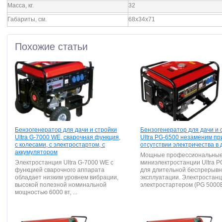
Масса, кг.
32
Габариты, см.
68х34х71
Похожие статьи
Бензогенератор для дачи и стройки
Бензогенератор для дачи и 
Ultra G-7000 WE, сварочная функция,
Ultra PG-6500 незаменим пр
с колесами, с электростартом, с
отсутствии электричества в
аккумулятором
Мощные профессиональны
Электростанция Ultra G-7000 WE с
миниэлектростанции Ultra P
функцией сварочного аппарата
для длительной беспрерыв
обладает низким уровнем вибрации,
эксплуатации. Электростанц
высокой полезной номинальной
электростартером (PG 5000E
мощностью 6000 вт, ...