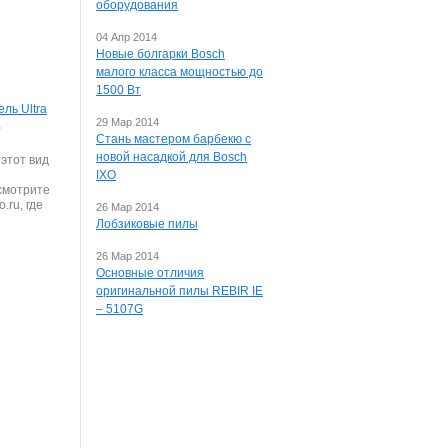
оборудования
04 Апр 2014
Новые болгарки Bosch
малого класса мощностью до
1500 Вт
ль Ultra
29 Мар 2014
,
Стань мастером барбекю с
новой насадкой для Bosch
этот вид
IXO
смотрите
.ru, где
26 Мар 2014
Лобзиковые пилы
26 Мар 2014
Основные отличия
оригинальной пилы REBIR IE
– 5107G