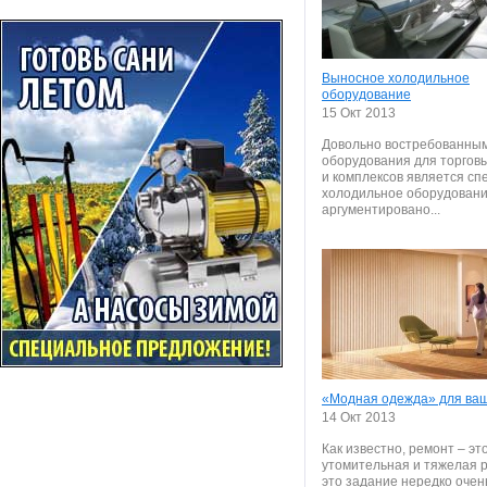
Выносное холодильное
оборудование
15 Окт 2013
Довольно востребованны
оборудования для торгов
и комплексов является сп
холодильное оборудовани
аргументировано...
«Модная одежда» для ваш
14 Окт 2013
Как известно, ремонт – эт
утомительная и тяжелая р
это задание нередко очень