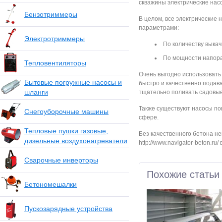
скважины электрические нас
Бензотриммеры
В целом, все электрические 
параметрами:
Электротриммеры
По количеству выка
По мощности напора
Тепловентиляторы
Очень выгодно использовать
Бытовые погружные насосы и
быстро и качественно подава
шланги
тщательно поливать садовые
Также существуют насосы пов
Снегоуборочные машины
сфере.
Тепловые пушки газовые,
Без качественного бетона не
дизельные воздухонагреватели
http://www.navigator-beton.r
Сварочные инверторы
Похожие статьи
Бетономешалки
Пускозарядные устройства