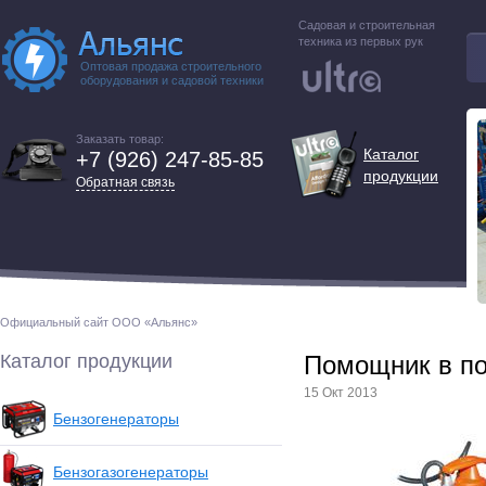
Садовая и строительная
техника из первых рук
Оптовая продажа строительного
оборудования и садовой техники
Заказать товар:
Каталог
+7 (926) 247-85-85
продукции
Обратная связь
Официальный сайт ООО «Альянс»
Каталог продукции
Помощник в по
15 Окт 2013
Бензогенераторы
Бензогазогенераторы