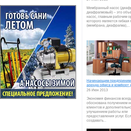
Мембранный насос (диаф
диафрагмовый) – это объ
насос, главным рабочим о
которого является гибкая
(мембрана, диафрагма),...
Начинающим предприним
аренда офиса и комфорт 
26 Июн 2013
Экономия финансов всегд
обоснована получением н
клиентов и дополнительн
улучшением работы или
предоставления услуг. Ес
создавать...