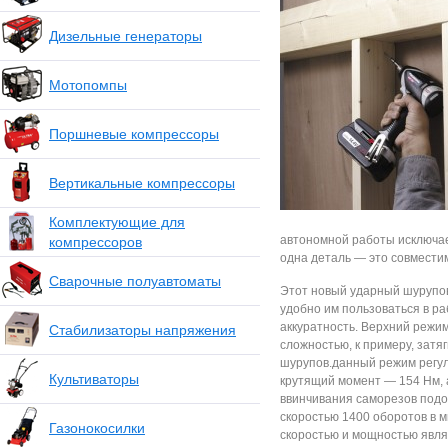
Дизельные генераторы
Мотопомпы
Поршневые компрессоры
Вертикальные компрессоры
Комплектующие для
автономной работы исключае
компрессоров
одна деталь — это совмести
Сварочные полуавтоматы
Этот новый ударный шурупов
удобно им пользоваться в ра
аккуратность. Верхний режи
Стабилизаторы напряжения
сложностью, к примеру, затя
шурупов.данный режим регул
Культиваторы
крутящий момент — 154 Нм, а
ввинчивания саморезов подо
скоростью 1400 оборотов в ми
Газонокосилки
скоростью и мощностью явля