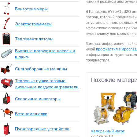
нижним режимом инструмента
Бензотриммеры
В Panasonic EY75A1LS2G им
патрон, который предназнач
от установленного режима. 
Электротриммеры
эффективно освещает рабочую
имеет клипсу для крепления к
Тепловентиляторы
Заметка: информационный с
какой
профнастил в Ярослав
Бытовые погружные насосы и
информацию от крупных ком
шланги
профнастила.
Снегоуборочные машины
Похожие матер
Тепловые пушки газовые,
дизельные воздухонагреватели
Сварочные инверторы
Бетономешалки
Пускозарядные устройства
Мембранный насос
27 Июн 2013