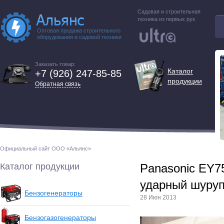
Садовая и строительная
техника из первых рук
Оптовая продажа строительного
оборудования и садовой техники
Заказать товар:
Каталог
+7 (926) 247-85-85
продукции
Обратная связь
Официальный сайт ООО «Альянс»
Каталог продукции
Panasonic EY
ударный шуруп
Бензогенераторы
28 Июн 2013
Бензогазогенераторы