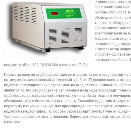
надлежащего качест
электропитания комп
бытовых приборов, м
оборудования и про
торгового оборудова
Обеспечивает качест
электропитания на в
корректировки входн
напряжения до задан
Стабилизатор напря
способен одновреме
несколько приборов.
нагрузки у «Вега 700-15 500-20» составляет 7 кВа.
Рассматриваемый стабилизатор сделан в соответствии с европейскими ст
потому очень качественный и надежный в работе. Передняя панель осна
индикатором напряжения подаваемого на вход от сети. Отличительной ос
является то, что регулирование напряжения на выходе происходит плавно 
стабилизаторов напряжения ступенчатого типа. Из-за плавного регулиров
обеспечивается и более высокая точность. Способен выдерживать двухсо
перегрузку в течение 2 минут. Для предупреждения о перегрузке напряжен
подается звуковой сигнал. Способен работать при температуре от -15 до +
Устанавливается только в помещении. Корпус металлический покрытый п
составом.