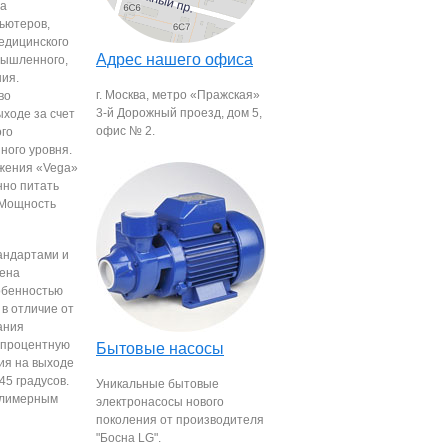
ва
ьютеров,
едицинского
Адрес нашего офиса
мышленного,
ния.
г. Москва, метро «Пражская»
во
3-й Дорожный проезд, дом 5,
ыходе за счет
офис № 2.
ого
ного уровня.
жения «Vega»
нно питать
 Мощность
андартами и
щена
обенностью
в отличие от
ания
тпроцентную
Бытовые насосы
ия на выходе
45 градусов.
Уникальные бытовые
олимерным
электронасосы нового
поколения от производителя
"Босна LG".