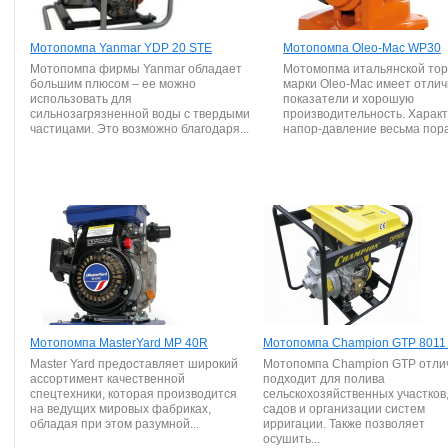
Мотопомпа Yanmar YDP 20 STE
Мотопомпа Oleo-Mac WP30
Мотопомпа фирмы Yanmar обладает
Мотомопма итальянской тор
большим плюсом – ее можно
марки Oleo-Mac имеет отли
использовать для
показатели и хорошую
сильнозагрязненной воды с твердыми
производительность. Харак
частицами. Это возможно благодаря...
напор-давление весьма пора
Мотопомпа MasterYard MP 40R
Мотопомпа Champion GTP 8011 
Master Yard предоставляет широкий
Мотопомпа Champion GTP отли
ассортимент качественной
подходит для полива
спецтехники, которая производится
сельскохозяйственных участков
на ведущих мировых фабриках,
садов и организации систем
обладая при этом разумной...
ирригации. Также позволяет
осушить...