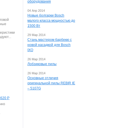
оборудования
04 Апр 2014
Новые болгарки Bosch
говой
малого класса мощностью до
чные
1500 Вт
теристики
29 Мар 2014
дуют...
Стань мастером барбекю с
новой насадкой для Bosch
IXO
26 Мар 2014
Лобзиковые пилы
26 Мар 2014
Основные отличия
оригинальной пилы REBIR IE
– 5107G
620 Р
чно
,