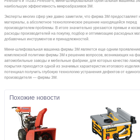
Finesse-it и Trizact Finesse-it, мини-шлифовальная орбитальная машинка 3
наибольшую эффективность микроабразивов 3M.
Эксперты многих сфер уже давно заметили, что фирма 3М предоставляет 
материалы, а абсолютное технологическое решение находящейся перед
производителем проблемы. В итоге значительно урезаются прямые и кос
расходы производителей на покупку, подбор и оптимизацию расходных ма
добавочных инструментов и принадлежностей.
Мини-шлифовальная машинка фирмы 3M является еще одним проявлени
комплексной политики фирмы 3М к решению вопросов, возникающих на фа
автомобильные заводы и мебельные фабрики, для которых качество лакок
покрытия приходится одной из значимых характеристик итогового изделия
потенциал получить глубокую технологию устранения дефектов от единого
производителя — фирмы 3М.
Похожие новости