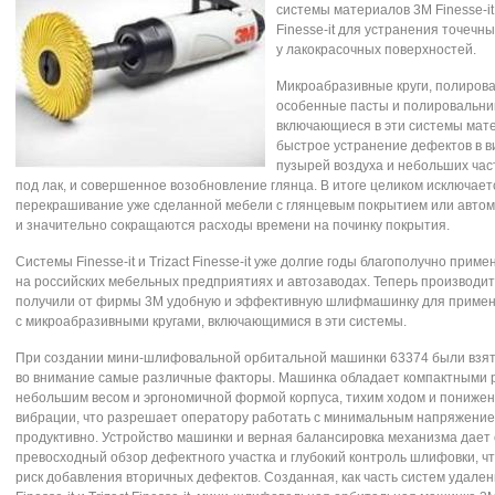
системы материалов 3M Finesse-it 
Finesse-it для устранения точечн
у лакокрасочных поверхностей.
Микроабразивные круги, полиров
особенные пасты и полировальни
включающиеся в эти системы мат
быстрое устранение дефектов в в
пузырей воздуха и небольших час
под лак, и совершенное возобновление глянца. В итоге целиком исключает
перекрашивание уже сделанной мебели с глянцевым покрытием или автом
и значительно сокращаются расходы времени на починку покрытия.
Системы Finesse-it и Trizact Finesse-it уже долгие годы благополучно прим
на российских мебельных предприятиях и автозаводах. Теперь производит
получили от фирмы 3М удобную и эффективную шлифмашинку для приме
с микроабразивными кругами, включающимися в эти системы.
При создании мини-шлифовальной орбитальной машинки 63374 были взя
во внимание самые различные факторы. Машинка обладает компактными 
небольшим весом и эргономичной формой корпуса, тихим ходом и пониже
вибрации, что разрешает оператору работать с минимальным напряжение
продуктивно. Устройство машинки и верная балансировка механизма дает
превосходный обзор дефектного участка и глубокий контроль шлифовки, чт
риск добавления вторичных дефектов. Созданная, как часть систем удале