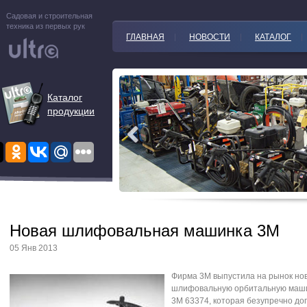
Садовая и строительная
техника из первых рук
ГЛАВНАЯ
НОВОСТИ
КАТАЛОГ
Каталог
продукции
Новая шлифовальная машинка 3M
05 Янв 2013
Фирма 3М выпустила на рынок но
шлифовальную орбитальную маш
3M 63374, которая безупречно до