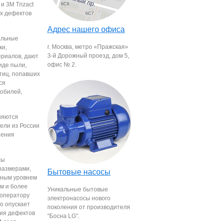
и 3M Trizact
ых дефектов
Адрес нашего офиса
альные
г. Москва, метро «Пражская»
ки,
3-й Дорожный проезд, дом 5,
ериалов, дают
офис № 2.
иде пыли,
тиц, попавших
ся
обилей,
еняются
ели из России
нения
ты
размерами,
Бытовые насосы
нным уровнем
м и более
Уникальные бытовые
 оператору
электронасосы нового
о опускает
поколения от производителя
ния дефектов
"Босна LG".