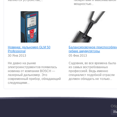
являются устройства,...
габаритами и максимальной
мощностью...
Новинка: дальномер GLM 50
Балансировочное приспособлен
Professional
гибкие аккумуляторы
30 Янв 2013
05 Фев 2013
Не давно на рынке
Садовник, во все времена была
электроинструментов появилась
из самых востребованных
новинка от компании BOSCH —
профессией. Ведь именно
лазерный дальномер. Это
специалист подобной отрасли
современный прибор, обладающий
должен обладать не только...
следующими...
Обр