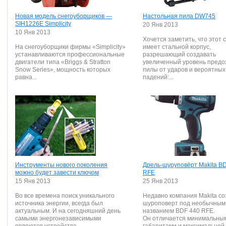
Новая модель снегоуборщиков —
Настольная пила DW745
SIH1226E Simplicity
20 Янв 2013
10 Янв 2013
Хочется заметить, что этот 
На снегоуборщики фирмы «Simplicity»
имеет стальной корпус,
устанавливаются профессиональные
разрешающий создавать
двигатели типа «Briggs & Stratton
увеличенный уровень пред
Snow Series», мощность которых
пилы от ударов и вероятных
равна...
падений:...
Инструменты нового поколения
Дрель-шуруповёрт Makita B
можно будет завести ключом
RFE
15 Янв 2013
25 Янв 2013
Во все времена поиск уникального
Недавно компания Makita с
источника энергии, всегда был
шуроповерт под необычным
актуальным. И на сегодняшний день
названием BDF 440 RFE.
самыми энергонезависимыми
Он отличается минимальны