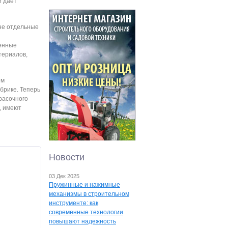
M дает
не отдельные
венные
териалов,
ем
брике. Теперь
расочного
, имеют
Новости
03 Дек 2025
Пружинные и нажимные
механизмы в строительном
инструменте: как
современные технологии
повышают надежность