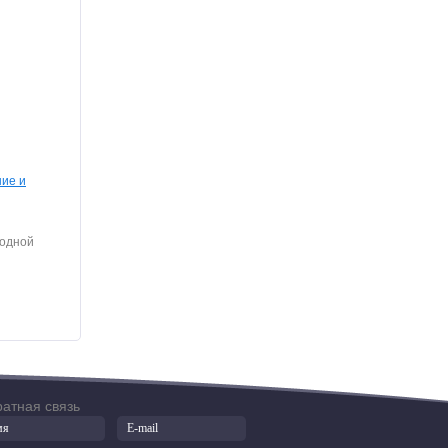
ие и
 одной
атная связь