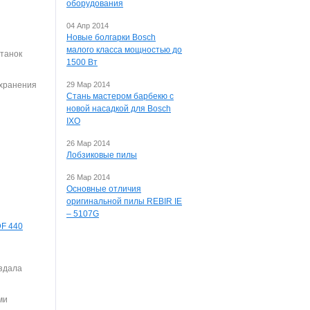
оборудования
04 Апр 2014
Новые болгарки Bosch
малого класса мощностью до
станок
1500 Вт
охранения
29 Мар 2014
Стань мастером барбекю с
новой насадкой для Bosch
IXO
26 Мар 2014
Лобзиковые пилы
26 Мар 2014
Основные отличия
оригинальной пилы REBIR IE
– 5107G
DF 440
оздала
ми