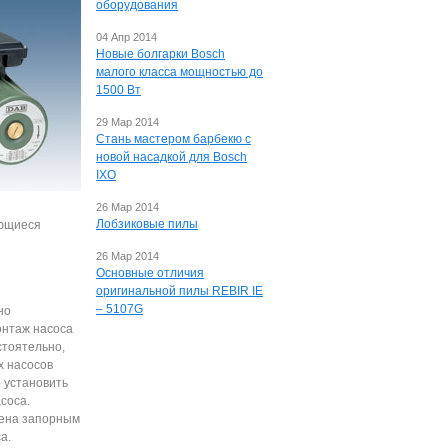
оборудования
04 Апр 2014
Новые болгарки Bosch
малого класса мощностью до
1500 Вт
29 Мар 2014
Стань мастером барбекю с
новой насадкой для Bosch
IXO
26 Мар 2014
Лобзиковые пилы
ающиеся
26 Мар 2014
Основные отличия
оригинальной пилы REBIR IE
– 5107G
но
онтаж насоса
стоятельно,
х насосов
 установить
соса.
щена запорным
а.