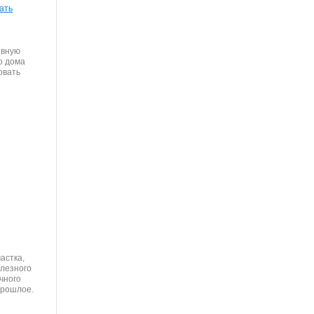
ать
ывную
о дома
овать
астка,
олезного
чного
прошлое.