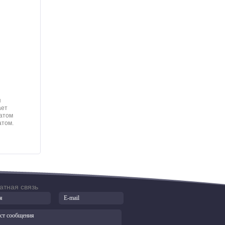
я
ает
матом
атом.
атная связь