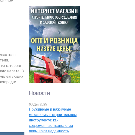
тоянном
льчатки в
теля.
 из которого
ого налета. В
комплектующих
регородки.
Новости
03 Дек 2025
Пружинные и нажимные
механизмы в строительном
инструменте: как
современные технологии
повышают надежность