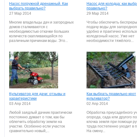
Насос погружной дренажный. Как
Насос для колодца: как выбр
выбрать правильно?
правильно?
27 Мар 2014
29 Мар 2014
Многие владельцы дач и загородных
Чтобы обеспечить беспрер
домов сталкиваются с
подачу воды для загородног
необходимостью откачки больших
удобно и практично использ
количеств скапливающейся по
колодезный насос. Уже нет
различным причинам воды. Это...
необходимости тяжёлого...
Культиватор для дачи: отзывы и
Как выбрать правильно крот
характеристики
культиватор?
03 Апр 2014
02 Апр 2014
Любой заядлый дачник практически
Обработка приусадебного уч
постоянно думает о том, как бы
огорода, сада или другого п
облегчить обработку земли на
клочка земля при помощи ру
участке. Особенно если участок
труда постепенно уходит в 
сравнительно новый,...
На смену...