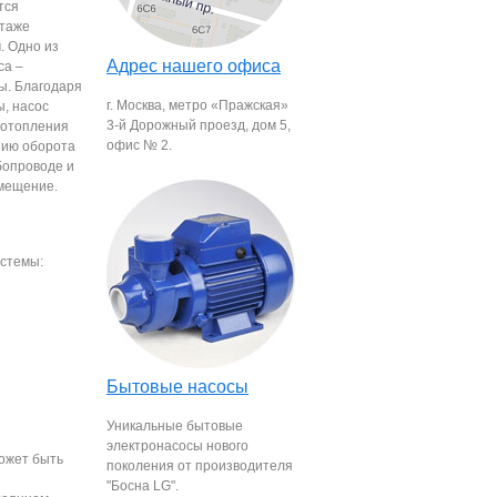
тся
нтаже
. Одно из
Адрес нашего офиса
са –
ы. Благодаря
г. Москва, метро «Пражская»
ы, насос
3-й Дорожный проезд, дом 5,
 отопления
офис № 2.
нию оборота
бопроводе и
мещение.
истемы:
Бытовые насосы
Уникальные бытовые
электронасосы нового
может быть
поколения от производителя
"Босна LG".