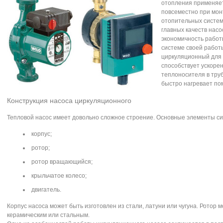
отопления применяе
повсеместно при мо
отопительных систем
главных качеств насо
экономичность работ
системе своей работ
циркуляционный для
способствует ускоре
теплоносителя в тру
быстро нагревает по
Конструкция насоса циркуляционного
Тепловой насос имеет довольно сложное строение. Основные элементы с
корпус;
ротор;
ротор вращающийся;
крыльчатое колесо;
двигатель.
Корпус насоса может быть изготовлен из стали, латуни или чугуна. Ротор 
керамическим или стальным.