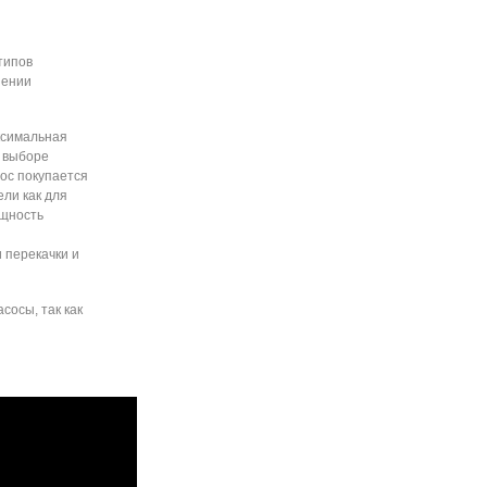
типов
шении
ксимальная
и выборе
сос покупается
ели как для
ощность
 перекачки и
сосы, так как