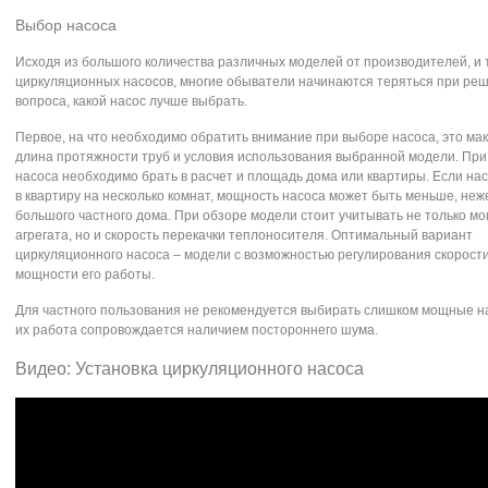
Выбор насоса
Исходя из большого количества различных моделей от производителей, и 
циркуляционных насосов, многие обыватели начинаются теряться при ре
вопроса, какой насос лучше выбрать.
Первое, на что необходимо обратить внимание при выборе насоса, это ма
длина протяжности труб и условия использования выбранной модели. Пр
насоса необходимо брать в расчет и площадь дома или квартиры. Если на
в квартиру на несколько комнат, мощность насоса может быть меньше, неж
большого частного дома. При обзоре модели стоит учитывать не только м
агрегата, но и скорость перекачки теплоносителя. Оптимальный вариант
циркуляционного насоса – модели с возможностью регулирования скорости
мощности его работы.
Для частного пользования не рекомендуется выбирать слишком мощные на
их работа сопровождается наличием постороннего шума.
Видео: Установка циркуляционного насоса