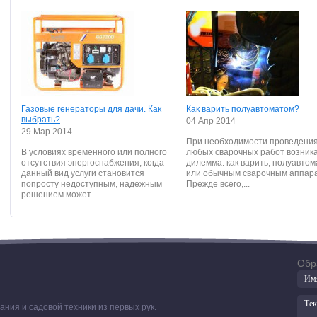
Газовые генераторы для дачи. Как
Как варить полуавтоматом?
выбрать?
04 Апр 2014
29 Мар 2014
При необходимости проведени
В условиях временного или полного
любых сварочных работ возник
отсутствия энергоснабжения, когда
дилемма: как варить, полуавто
данный вид услуги становится
или обычным сварочным аппар
попросту недоступным, надежным
Прежде всего,...
решением может...
Обр
ния и садовой техники из первых рук.