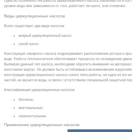
Одна из особенностей работы циркуляционного насоса заключается в пос
уровне воды вне зависимости от того, работает ли насос, или отключен.
Виды циркуляционных насосов
Всего существует два вида насосов:
мокрый циркуляционный насос;
сухой насос.
Конструкция «мокрого» насоса подразумевает расположение ротора и кры
воде. Работа теплоносителя обеспечивает процессы по охлаждению двига
Выбирая данный тип насоса, необходимо обратить внимание на материал,
изготовлен корпус. Он должен быть устойчивым к возникновению коррозийн
конструкции циркуляционного насоса сухого типа работы, ни одна из его 
частей, не касается воды, в связи с отсутствием специальной защитной пе
Классификация циркуляционных насосов:
блочные;
вертикальные;
горизонтальные.
Применение циркуляционных насосов