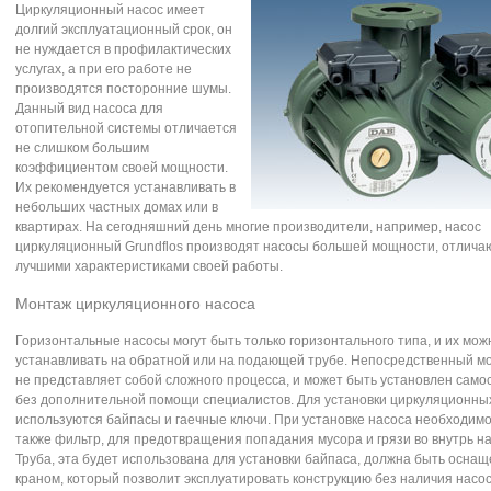
Циркуляционный насос имеет
долгий эксплуатационный срок, он
не нуждается в профилактических
услугах, а при его работе не
производятся посторонние шумы.
Данный вид насоса для
отопительной системы отличается
не слишком большим
коэффициентом своей мощности.
Их рекомендуется устанавливать в
небольших частных домах или в
квартирах. На сегодняшний день многие производители, например, насос
циркуляционный Grundflos производят насосы большей мощности, отлич
лучшими характеристиками своей работы.
Монтаж циркуляционного насоса
Горизонтальные насосы могут быть только горизонтального типа, и их мож
устанавливать на обратной или на подающей трубе. Непосредственный м
не представляет собой сложного процесса, и может быть установлен само
без дополнительной помощи специалистов. Для установки циркуляционны
используются байпасы и гаечные ключи. При установке насоса необходимо
также фильтр, для предотвращения попадания мусора и грязи во внутрь на
Труба, эта будет использована для установки байпаса, должна быть осна
краном, который позволит эксплуатировать конструкцию без наличия насос