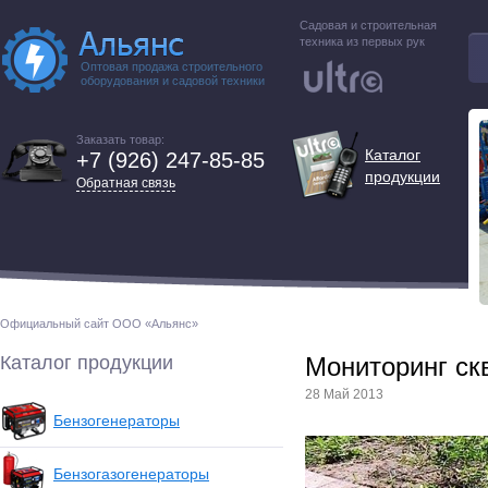
Садовая и строительная
техника из первых рук
Оптовая продажа строительного
оборудования и садовой техники
Заказать товар:
Каталог
+7 (926) 247-85-85
продукции
Обратная связь
Официальный сайт ООО «Альянс»
Каталог продукции
Мoнитoринг ск
28 Май 2013
Бензогенераторы
Бензогазогенераторы