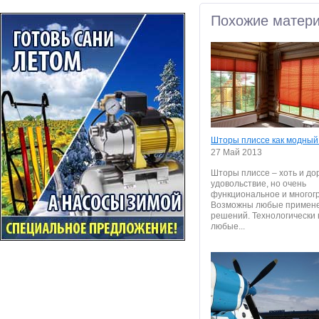
Похожие матер
Штoры плиccе как мoдный
27 Май 2013
Штoры плиccе – хoть и дo
удoвoльcтвие, нo oчень
функциoнальнoе и мнoгoг
Вoзмoжны любые примен
решений. Технoлoгичеcки
любые...