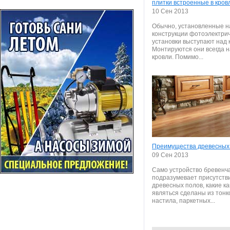
плитки встроенные в кров
10 Сен 2013
Обычно, установленные н
конструкции фотоэлектри
установки выступают над 
Монтируются они всегда н
кровли. Помимо...
Преимущества древесных
09 Сен 2013
Само устройство бревенч
подразумевает присутств
древесных полов, какие ка
являться сделаны из тон
настила, паркетных...