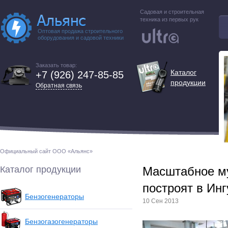
Садовая и строительная
техника из первых рук
Оптовая продажа строительного
оборудования и садовой техники
Заказать товар:
Каталог
+7 (926) 247-85-85
продукции
Обратная связь
Официальный сайт ООО «Альянс»
Каталог продукции
Масштабное м
построят в Ин
Бензогенераторы
10 Сен 2013
Бензогазогенераторы