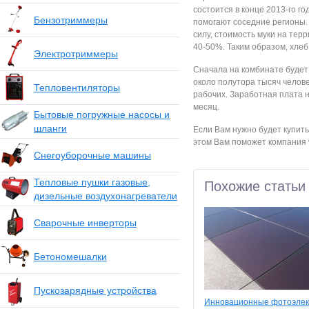
состоится в конце 2013-го г
Бензотриммеры
помогают соседние регионы. 
силу, стоимость муки на тер
40-50%. Таким образом, хлеб 
Электротриммеры
Сначала на комбинате будет 
около полутора тысяч челов
Тепловентиляторы
рабочих. Заработная плата н
месяц.
Бытовые погружные насосы и
шланги
Если Вам нужно будет купит
этом Вам поможет компания w
Снегоуборочные машины
Тепловые пушки газовые,
Похожие статьи
дизельные воздухонагреватели
Сварочные инверторы
Бетономешалки
Пускозарядные устройства
Инновационные фотоэлек