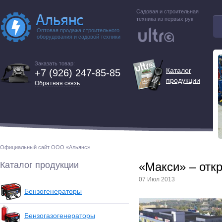
Садовая и строительная
техника из первых рук
Оптовая продажа строительного
оборудования и садовой техники
Заказать товар:
Каталог
+7 (926) 247-85-85
продукции
Обратная связь
Официальный сайт ООО «Альянс»
Каталог продукции
«Макси» – отк
07 Июл 2013
Бензогенераторы
Бензогазогенераторы