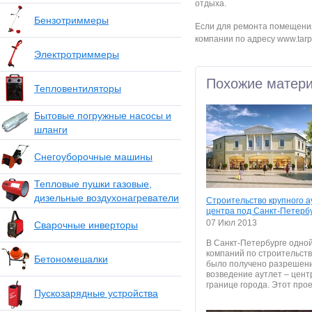
отдыха.
Бензотриммеры
Если для ремонта помещения
компании по адресу www.tarp
Электротриммеры
Похожие матер
Тепловентиляторы
Бытовые погружные насосы и
шланги
Снегоуборочные машины
Тепловые пушки газовые,
дизельные воздухонагреватели
Строительство крупного а
центра под Санкт-Петерб
07 Июл 2013
Сварочные инверторы
В Санкт-Петербурге одной
компаний по строительств
Бетономешалки
было получено разрешен
возведение аутлет – цент
границе города. Этот проек
Пускозарядные устройства