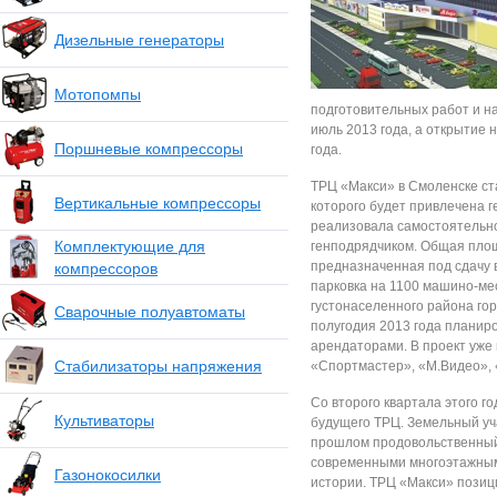
Дизельные генераторы
Мотопомпы
подготовительных работ и н
июль 2013 года, а открытие 
Поршневые компрессоры
года.
ТРЦ «Макси» в Смоленске ст
Вертикальные компрессоры
которого будет привлечена 
реализовала самостоятельно
Комплектующие для
генподрядчиком. Общая площ
предназначенная под сдачу в
компрессоров
парковка на 1100 машино-ме
густонаселенного района гор
Сварочные полуавтоматы
полугодия 2013 года планир
арендаторами. В проект уже
Стабилизаторы напряжения
«Спортмастер», «М.Видео», 
Со второго квартала этого г
Культиваторы
будущего ТРЦ. Земельный уч
прошлом продовольственный 
современными многоэтажным
Газонокосилки
истории. ТРЦ «Макси» позиц