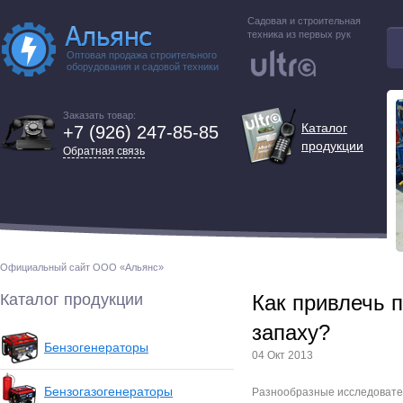
Садовая и строительная
техника из первых рук
Оптовая продажа строительного
оборудования и садовой техники
Заказать товар:
Каталог
+7 (926) 247-85-85
продукции
Обратная связь
Официальный сайт ООО «Альянс»
Каталог продукции
Как привлечь 
запаху?
Бензогенераторы
04 Окт 2013
Бензогазогенераторы
Разнообразные исследовате