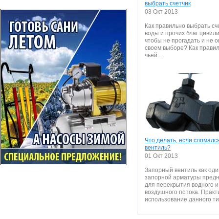
выбрать счетчик
03 Окт 2013
Как правильно выбрать сче
воды и прочих благ цивил
чтобы не прогадать и не 
своем выборе? Как правил
чьей...
Что делать, если сломалс
вентиль?
01 Окт 2013
Запорный вентиль как оди
запорной арматуры пред
для перекрытия водного и
воздушного потока. Практ
использование данного тип