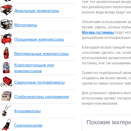
том, что ароматизация возду
без дизайнерских переплани
Дизельные генераторы
разного вида всегда будет и
Объектами использования ар
Мотопомпы
бутики, офисы, ночные клубы
Москва гостиницы
будут исп
дальнейшем потенциальных 
Поршневые компрессоры
Благодаря возрастающей ко
способами сделать так, что
Вертикальные компрессоры
использования ароматехнол
гостиниц, или так называем
Комплектующие для
компрессоров
Грамотно подобранный аром
создавать им более-менее, о
Сварочные полуавтоматы
одним из самых сильных чувс
Для успешного эффекта восп
Стабилизаторы напряжения
использован аромат натураль
конкретном магазине.
Культиваторы
Похожие матер
Газонокосилки