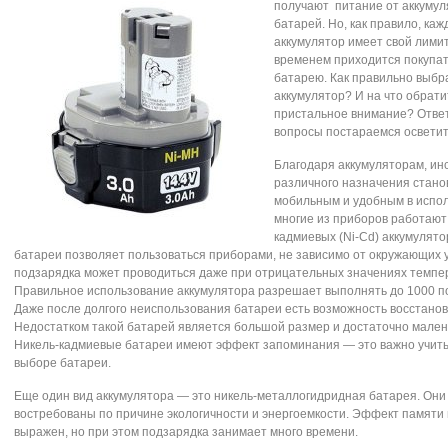
получают питание от аккуму
батарей. Но, как правило, ка
аккумулятор имеет свой лимит
временем приходится покупат
батарею. Как правильно выбр
аккумулятор? И на что обрати
пристальное внимание? Отве
вопросы постараемся осветит
Благодаря аккумуляторам, ин
различного назначения стано
мобильным и удобным в испол
многие из приборов работают 
кадмиевых (Ni-Cd) аккумулято
батареи позволяет пользоваться приборами, не зависимо от окружающих у
подзарядка может проводиться даже при отрицательных значениях темпе
Правильное использование аккумулятора разрешает выполнять до 1000 п
Даже после долгого неиспользования батареи есть возможность восстанов
Недостатком такой батарей является большой размер и достаточно мален
Никель-кадмиевые батареи имеют эффект запоминания — это важно учит
выборе батареи.
Еще один вид аккумулятора — это никель-металлогидридная батарея. Они
востребованы по причине экологичности и энергоемкости. Эффект памяти
выражен, но при этом подзарядка занимает много времени.