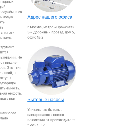
ляторных
ждый
 службы, и со
Адрес нашего офиса
ь новую
ать
г. Москва, метро «Пражская»
ть
3-й Дорожный проезд, дом 5,
ты на эти
офис № 2.
ь ниже.
струмент
вится
ьзовании. Не
от никель-
ров. Этот тип
словий, а
ратуры.
одзарядок.
ить емкость.
ькая емкость.
ывать при
Бытовые насосы
Уникальные бытовые
 наиболее
электронасосы нового
 мало
поколения от производителя
"Босна LG".