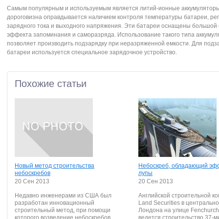
Самым популярным и используемым является литий-ионные аккумуляторы
дороговизна оправдывается наличием контроля температуры батареи, ре
зарядного тока и выходного напряжения. Эти батареи оснащены большой 
эффекта запоминания и саморазряда. Использование такого типа аккумул
позволяет производить подзарядку при неразряженной емкости. Для подз
батареи используется специальное зарядочное устройство.
Похожие статьи
Новый метод строительства
Небоскреб, обладающий эф
небоскребов
лупы
20 Сен 2013
20 Сен 2013
Недавно инженерами из США был
Английской строительной к
разработан инновационный
Land Securities в центральн
строительный метод, при помощи
Лондона на улице Fenchurch 
которого возведение небоскребов,
ведется строительство 37-м