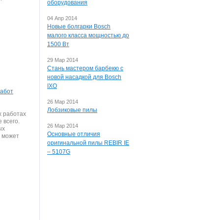
оборудования
04 Апр 2014
Новые болгарки Bosch
малого класса мощностью до
1500 Вт
29 Мар 2014
Стань мастером барбекю с
новой насадкой для Bosch
IXO
работ
26 Мар 2014
Лобзиковые пилы
х работах
 всего.
26 Мар 2014
ых
Основные отличия
т может
оригинальной пилы REBIR IE
– 5107G