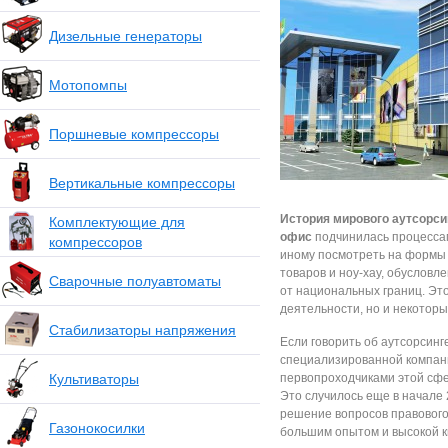
Дизельные генераторы
Мотопомпы
Поршневые компрессоры
Вертикальные компрессоры
История мирового аутсорси
Комплектующие для
офис
подчинилась процессам
компрессоров
иному посмотреть на формы 
товаров и ноу-хау, обуслов
Сварочные полуавтоматы
от национальных границ. Это
деятельности, но и некотор
Стабилизаторы напряжения
Если говорить об аутсорсинге
специализированной компан
Культиваторы
первопроходчиками этой сф
Это случилось еще в начале 
решение вопросов правового
Газонокосилки
большим опытом и высокой 