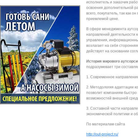
исполнитель и заказчик рабо
освоения дополнительной ра
всего, покупатель, так как 
приемлемой цене.
В сфере менеджмента аутсо
направлений деятельности к
управления, информационны
возлагает на себя стороння
действует на основании сог
История мирового аутсорси
подразумевает три составл
1. Современное направление
2. Методология адаптации к
позволит компаниям быстро 
возможностей внешней среды,
3. Составной части направл
экономической политики и о
По материалам сайта
http://out-project.ru/