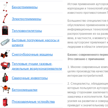
Истоки применения аутсорси
Бензотриммеры
корпорации и технологий у
известного противостояния Г
Электротриммеры
Большинство специалистов п
обусловлено применением си
информационных технологий,
Тепловентиляторы
распространение из-за разви
века, в частности, к моменту 
Бытовые погружные насосы и
века аутсорсинг привлекает 
шланги
лидерами в области электро
Снегоуборочные машины
Бизнес современного перио
Это связано с причинами:
Тепловые пушки газовые,
1. Многие современные комп
дизельные воздухонагреватели
целях производства качеств
интересам потребителей.
Сварочные инверторы
2. Специалисты, обладающие
которые пользуются аутсорси
Бетономешалки
между сторонами заключается
заказчика и исполнителя. Ка
усилия на развитии и совер
Пускозарядные устройства
приведет к значительному со