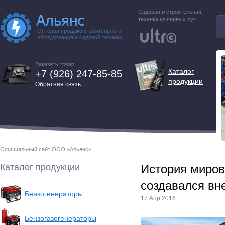
Садовая и строительная
техника из первых рук
Оптовая продажа строительного
оборудования и садовой техники
Заказать товар:
Каталог
+7 (926) 247-85-85
продукции
Обратная связь
Официальный сайт ООО «Альянс»
Каталог продукции
История мирово
создавался вн
Бензогенераторы
17 Апр 2016
Бензогазогенераторы