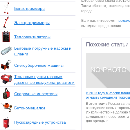
которая была сдана в 2011-ом
Таким образом, гостиница ок
Бензотриммеры
городе.
Если вас интересует
продажа
Электротриммеры
выгодные предложения.
Тепловентиляторы
Похожие статьи
Бытовые погружные насосы и
шланги
Снегоуборочные машины
Тепловые пушки газовые,
дизельные воздухонагреватели
В 2013 году в России пла
Сварочные инверторы
открыть семьдесят торгов
В этом году в России зап
Бетономешалки
возведение новых торговы
Их количество не должно
семидесяти новостроек, 
для аренды в...
Пускозарядные устройства