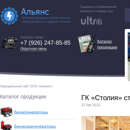
Садовая и строительная
техника из первых рук
Оптовая продажа строительного
оборудования и садовой техники
Заказать товар:
Каталог
+7 (926) 247-85-85
продукции
Обратная связь
Официальный сайт ООО «Альянс»
Каталог продукции
ГК «Столия» ст
21 Авг 2013
Бензогенераторы
Бензогазогенераторы