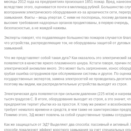
месяцы 2012 года на предприятиях произошел 1851 пожар. Вред, нанесе
вследствие этого, оценивается почти в миллиард рублей. Большинство слу
возгоранием электрического оборудования из-за архаичности сети, перегру
замыкания. Факты – вещь упертая. С ними не поспоришь, посему делаем в
высокие требования надзорных органов продиктованы, в первую очередь,
безопасностью, а не жаждой наживы.
Эксперты говорят, что подавляющее большинство пожаров случается благ
что устройства, распределяющие ток, не оборудованы защитой от дуговых
замыканий.
Что же представляет собой такая дуга? Как оказалось это электрический з
появляется в качестве яркого плазменного шнура. Кстати говоря, причин 
электрической аномалии много. Это может быть загрязнение, износ обору
грубая ошибка сотрудников при обслуживании системы и другое. По оценк
государственных экспертов, замена электросетей не проводилась десятил
поэтому мы видим, как распределительные устройства выходят из строя.
Электрическая дуга появляется при сильном давлении (225 кг/см) и нагрев
тысяч градусов С. В итоге, оборудование выходит из строя, а это значит, чт
предприятие терпит убытки из-за простоя. К тому же ремонт и возобновле
требует немалого времени и средств, в чем также не заинтересован предп
Помимо этого, ЭД может повлечь за собой существенные травмы сотрудни
Как же защищаться от ЭД? Выделяют два способа: пассивный и активный.
способе локализуют эффект короткого замыкания за счет специальных огр