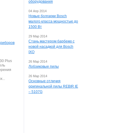
оборудования
04 Апр 2014
Новые болгарки Bosch
малого класса мощностью до
1500 Вт
29 Мар 2014
Стань мастером барбекю с
приборов
новой насадкой для Bosch
IXO
30 Plus
26 Мар 2014
ель
Лобзиковые пилы
ерения
26 Мар 2014
...
Основные отличия
оригинальной пилы REBIR IE
– 5107G