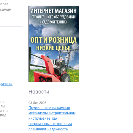
более
 самым
причины
Новости
уют
03 Дек 2025
или
Пружинные и нажимные
лично
механизмы в строительном
риод
инструменте: как
современные технологии
повышают надежность