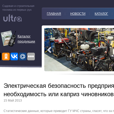
Садовая и строительная
техника из первых рук
ГЛАВНАЯ
НОВОСТИ
КАТАЛОГ
Каталог
продукции
Электрическая безопасность предприя
необходимость или каприз чиновников
15 Май 2013
Статистические данные, которые приводит ГУ МЧС страны, гласят, что за