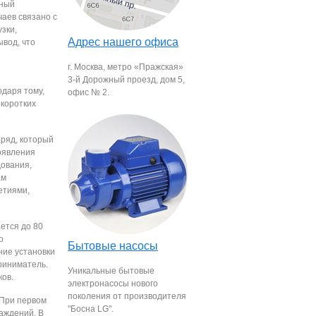
нный
чаев связано с
зки,
Адрес нашего офиса
ывод, что
г. Москва, метро «Пражская»
3-й Дорожный проезд, дом 5,
одаря тому,
офис № 2.
 коротких
аряд, который
появления
дования,
ам
етиями,
ается до 80
о
Бытовые насосы
ние установки
риниматель.
Уникальные бытовые
ков.
электронасосы нового
поколения от производителя
 При первом
"Босна LG".
аждений. В