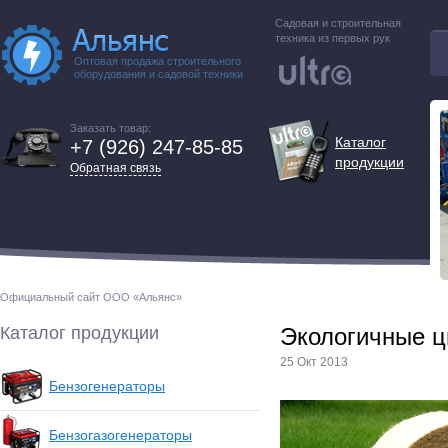
Садовая и строительная
техника из первых рук
Оптовая продажа строительного
оборудования и садовой техники
Заказать товар:
Каталог
+7 (926) 247-85-85
продукции
Обратная связь
Официальный сайт ООО «Альянс»
Каталог продукции
Экологичные ц
25 Окт 2013
Бензогенераторы
Бензогазогенераторы