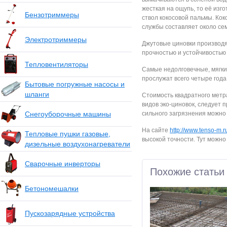
жесткая на ощупь, то её изг
Бензотриммеры
ствол кокосовой пальмы. Кок
службы составляет около сем
Электротриммеры
Джутовые циновки производят
прочностью и устойчивостью 
Тепловентиляторы
Самые недолговечные, мягки
прослужат всего четыре год
Бытовые погружные насосы и
шланги
Стоимость квадратного метра
видов эко-циновок, следует 
Снегоуборочные машины
сильного загрязнения можно 
На сайте
http://www.tenso-m.
Тепловые пушки газовые,
высокой точности. Тут можно
дизельные воздухонагреватели
Сварочные инверторы
Похожие статьи
Бетономешалки
Пускозарядные устройства