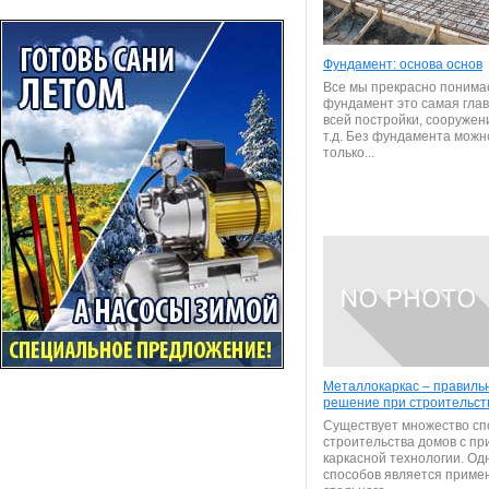
Фундамент: основа основ
Все мы прекрасно понимае
фундамент это самая глав
всей постройки, сооружен
т.д. Без фундамента можн
только...
Металлокаркас – правиль
решение при строительст
Существует множество сп
строительства домов с п
каркасной технологии. Од
способов является приме