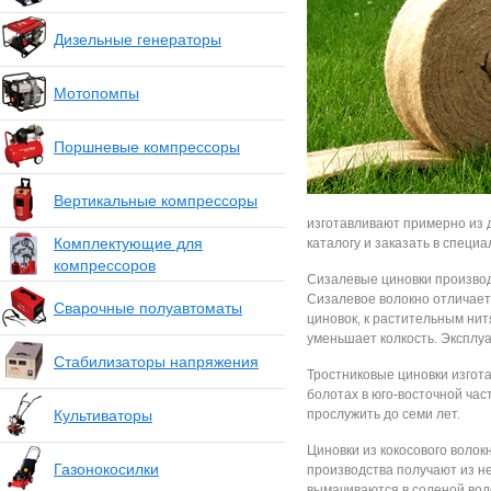
Дизельные генераторы
Мотопомпы
Поршневые компрессоры
Вертикальные компрессоры
изготавливают примерно из 
Комплектующие для
каталогу и заказать в специ
компрессоров
Сизалевые циновки производя
Сизалевое волокно отличае
Сварочные полуавтоматы
циновок, к растительным ни
уменьшает колкость. Эксплуа
Стабилизаторы напряжения
Тростниковые циновки изгот
болотах в юго-восточной час
Культиваторы
прослужить до семи лет.
Циновки из кокосового волок
Газонокосилки
производства получают из н
вымачиваются в соленой воде