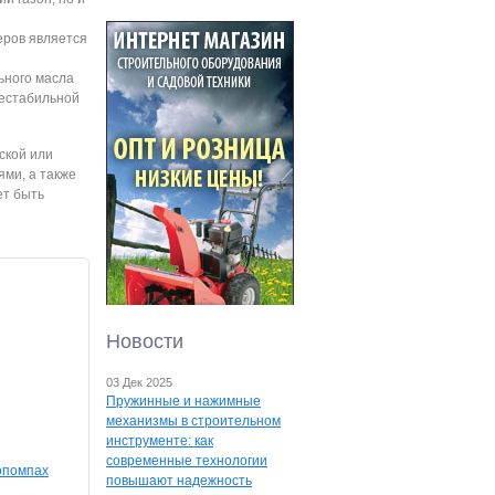
еров является
ьного масла
нестабильной
ской или
ями, а также
ет быть
Новости
03 Дек 2025
Пружинные и нажимные
механизмы в строительном
инструменте: как
современные технологии
опомпах
повышают надежность