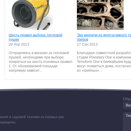
Шесть правил выбора тепловой
Эко-кирпичи из вегетативного т
пушки
грибов
20 Апр 2013
17 Сен 2013
Отправляясь в магазин за тепловой
Благодаря совместной разрабо
пушкой, необходимо при выборе
студии Planetary One и компани
опираться на шесть основных правил.
Terreform One в ближайшем бу
1. От обогреваемой площади
могут появиться дома, построе
напрямую зависит...
из «грибных»...
Обр
ния и садовой техники из первых рук.
 защищены.