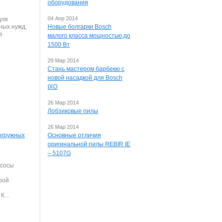
оборудования
04 Апр 2014
для
ных нужд,
Новые болгарки Bosch
е
малого класса мощностью до
1500 Вт
29 Мар 2014
Стань мастером барбекю с
новой насадкой для Bosch
IXO
26 Мар 2014
Лобзиковые пилы
26 Мар 2014
огружных
Основные отличия
оригинальной пилы REBIR IE
– 5107G
асосы
е
рой
К...