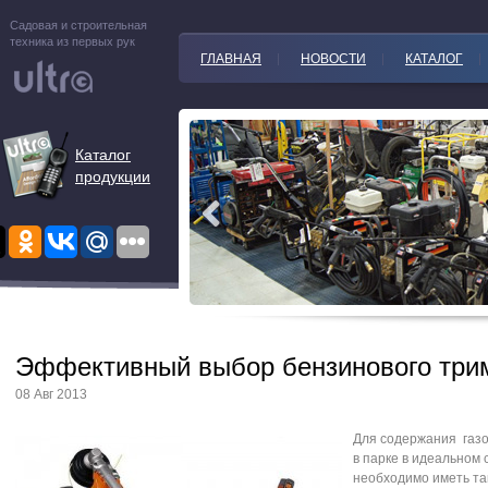
Садовая и строительная
техника из первых рук
ГЛАВНАЯ
НОВОСТИ
КАТАЛОГ
Каталог
продукции
Эффективный выбор бензинового три
08 Авг 2013
Для содержания газо
в парке в идеальном
необходимо иметь та