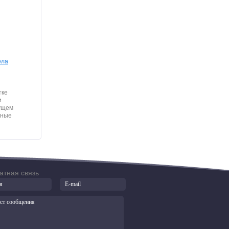
ела
тке
и
дущем
нные
атная связь