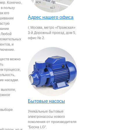
мер. Конечно,
 в пользу
ак его
Адрес нашего офиса
ашивании
частую
г. Москва, метро «Пражская»
вание
3-й Дорожный проезд, дом 5,
. Любой
офис № 2.
ложительных
ентов, и
лючение.
ществ можно
ть
ем процессе,
льность,
ие насадки.
 выхлопе,
ложное
Бытовые насосы
и выборе
Уникальные бытовые
электронасосы нового
поколения от производителя
"Босна LG".
й газон, но и