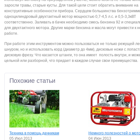
заросли травы, старые кусты. Для такой цели стоит обратить внимание на
конструктивные особенности прибора. Сердцем большинства бензотримм
одноцилиндровый двухтактный мотор мощностью 0,7-4,5 л.с. и 0,5-3,3кВТ
соответственно. Заливать в бачек необходимо смесь бензина 92 и специал
для двухтактного мотора. Другие марки бензина и масла могут привести к 
работе.
При работе этим инструментом можно пользоваться не только режущей ле
шнуром, но и использовать корд (диаметр до 4мм), дисковые ножи с лопаст
дисковую фрезу. Что касается штанги, то она имеет полость внутри, и мож
цельной или разборной, что придает в каждом случае свои преимущества.
Похожие статьи
Техника в помощь дачникам
Немного полезностей о мот
05 Июл 2013
04 Июн 2013