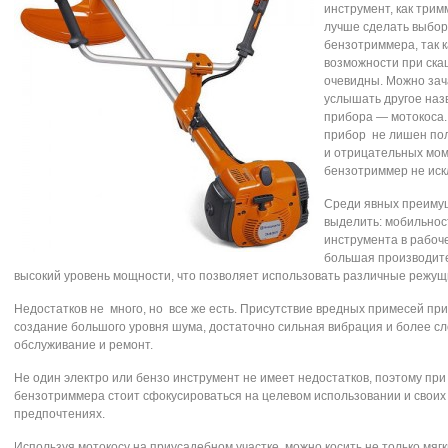
инструмент, как трим
лучше сделать выбор
бензотриммера, так к
возможности при ск
очевидны. Можно за
услышать другое наз
прибора — мотокоса
прибор не лишен по
и отрицательных мом
бензотриммер не иск
Среди явных преиму
выделить: мобильнос
инструмента в рабоч
большая производите
высокий уровень мощности, что позволяет использовать различные режущ
Недостатков не много, но все же есть. Присутствие вредных примесей при
создание большого уровня шума, достаточно сильная вибрация и более с
обслуживание и ремонт.
Не один электро или бензо инструмент не имеет недостатков, поэтому пр
бензотриммера стоит сфокусироваться на целевом использовании и своих
предпочтениях.
Используя мотокосу на приусадебном участке, можно косить не только мягки