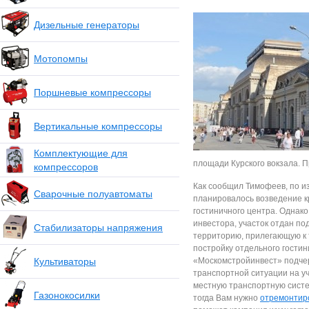
Дизельные генераторы
Мотопомпы
Поршневые компрессоры
Вертикальные компрессоры
Комплектующие для
площади Курского вокзала. П
компрессоров
Как сообщил Тимофеев, по из
Сварочные полуавтоматы
планировалось возведение кр
гостиничного центра. Однако
инвестора, участок отдан по
Стабилизаторы напряжения
территорию, прилегающую к 
постройку отдельного гостин
Культиваторы
«Москомстройинвест» подчер
транспортной ситуации на уч
местную транспортную систе
Газонокосилки
тогда Вам нужно
отремонтир