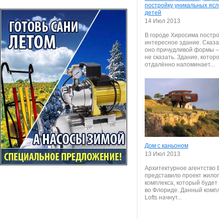
постройку уникальных ясл
детей
14 Июл 2013
В городе Хиросима постр
интересное здание. Сказат
оно причудливой формы – 
не сказать. Здание, котор
отдалённо напоминает...
Дом с каньоном
13 Июл 2013
Архитектурное агентство 
представило проект жило
комплекса, который будет
во Флориде. Данный компл
Lofts начнут...