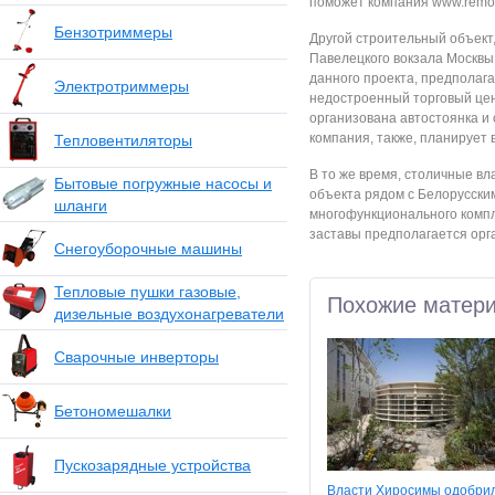
поможет компания www.remon
Бензотриммеры
Другой строительный объект,
Павелецкого вокзала Москвы
данного проекта, предполаг
Электротриммеры
недостроенный торговый цен
организована автостоянка и
компания, также, планирует 
Тепловентиляторы
В то же время, столичные вл
Бытовые погружные насосы и
объекта рядом с Белорусски
шланги
многофункционального компл
заставы предполагается орг
Снегоуборочные машины
Тепловые пушки газовые,
Похожие матер
дизельные воздухонагреватели
Сварочные инверторы
Бетономешалки
Пускозарядные устройства
Власти Хиросимы одобри