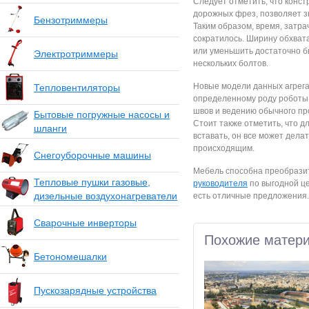
Следует отметить, что конст
дорожных фрез, позволяет з
Бензотриммеры
Таким образом, время, затр
сократилось. Ширину обхват
или уменьшить достаточно б
Электротриммеры
нескольких болтов.
Новые модели данных агрега
Тепловентиляторы
определенному роду роботы. 
швов и ведению обычного про
Бытовые погружные насосы и
Стоит также отметить, что д
шланги
вставать, он все может делат
происходящим.
Снегоуборочные машины
Мебель способна преобрази
Тепловые пушки газовые,
руководителя
по выгодной це
дизельные воздухонагреватели
есть отличные предложения.
Сварочные инверторы
Похожие матер
Бетономешалки
Пускозарядные устройства